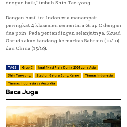
dengan baik,” imbuh Shin Tae-yong.
Dengan hasil ini Indonesia menempati
peringkat 4 klasemen sementara Grup C dengan
dua poin. Pada pertandingan selanjutnya, Skuad
Garuda akan tandang ke markas Bahrain (10/10)
dan China (15/10).
TAGS
Grup C
kualifikasi Piala Dunia 2026 zona Asia
Shin Tae-yong
Stadion Gelora Bung Karno
Timnas Indonesia
Timnas Indonesia vs Australia
Baca Juga