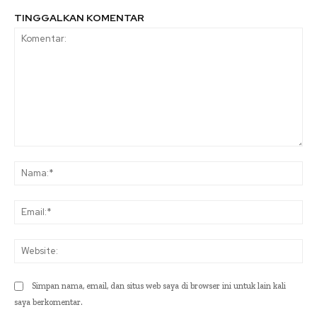
TINGGALKAN KOMENTAR
Komentar:
Na
Ema
Web
Simpan nama, email, dan situs web saya di browser ini untuk lain kali
saya berkomentar.