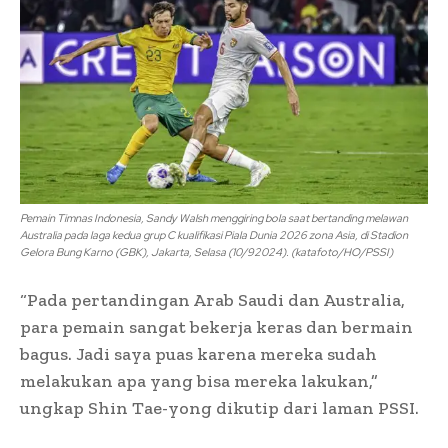
Pemain Timnas Indonesia, Sandy Walsh menggiring bola saat bertanding melawan
Australia pada laga kedua grup C kualifikasi Piala Dunia 2026 zona Asia, di Stadion
Gelora Bung Karno (GBK), Jakarta, Selasa (10/92024). (katafoto/HO/PSSI)
“Pada pertandingan Arab Saudi dan Australia,
para pemain sangat bekerja keras dan bermain
bagus. Jadi saya puas karena mereka sudah
melakukan apa yang bisa mereka lakukan,”
ungkap Shin Tae-yong dikutip dari laman PSSI.