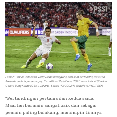
Pemain Timnas Indonesia, Rizky Ridho menggiring bola saat bertanding melawan
Australia pada laga kedua grup C kualifikasi Piala Dunia 2026 zona Asia, di Stadion
Gelora Bung Karno (GBK), Jakarta, Selasa (10/92024). (katafoto/HO/PSSI)
“Pertandingan pertama dan kedua sama,
Maarten bermain sangat baik dan sebagai
pemain paling belakang, memimpin timnya