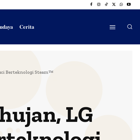
Budaya
Cerita
ci Berteknologi Steam™
ujan, LG
rteknologi