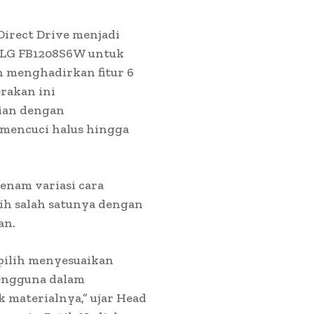
irect Drive menjadi
i LG FB1208S6W untuk
 menghadirkan fitur 6
erakan ini
ian dengan
mencuci halus hingga
enam variasi cara
lih salah satunya dengan
an.
pilih menyesuaikan
engguna dalam
 materialnya,” ujar Head