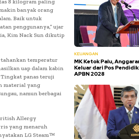
tas 8 kilogram paling
emakin banyak orang
lam. Baik untuk
atan penggunanya,” ujar
sia, Kim Nack Sun dikutip
KEUANGAN
rtahankan temperatur
MK Ketok Palu, Anggar
Keluar dari Pos Pendidi
asilkan uap dalam kabin
APBN 2028
 Tingkat panas teruji
 material yang
tungau, namun berbagai
ritish Allergy
ggris yang menaruh
enyatakan LG Steam
™️