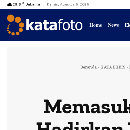
C
29.8
Jakarta
Kamis, Agustus 6, 2026
Home
News
Ek
Beranda
KATA EKBIS
Memasuki
Hadirkan 