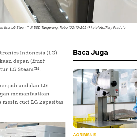
n fitur LG Steam™ di BSD Tangerang, Rabu (02/10/2024) katafoto/Fery Pradolo
Baca Juga
ronics Indonesia (LG)
kaan depan (
front
fitur LG Steam™.
menjadi andalan LG
ngan memanfaatkan
da mesin cuci LG kapasitas
AGRIBISNIS