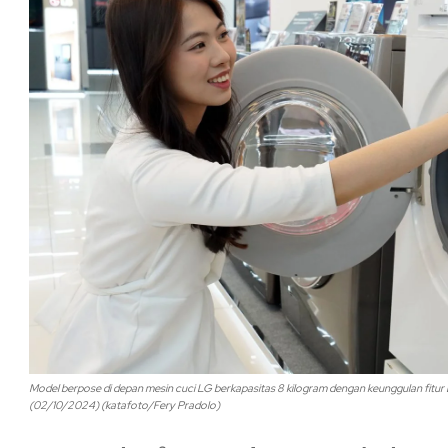
Model berpose di depan mesin cuci LG berkapasitas 8 kilogram dengan keunggulan fit
(02/10/2024) (katafoto/Fery Pradolo)