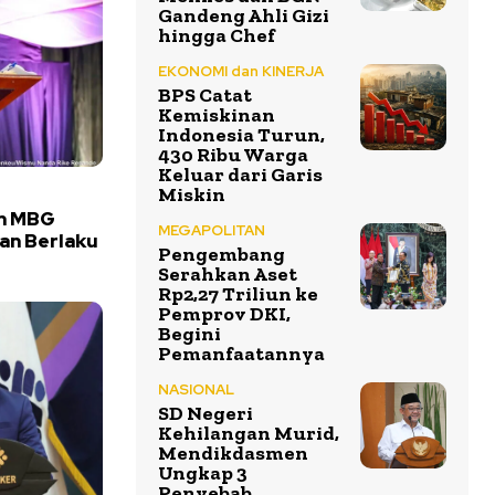
Gandeng Ahli Gizi
hingga Chef
EKONOMI dan KINERJA
BPS Catat
Kemiskinan
Indonesia Turun,
430 Ribu Warga
Keluar dari Garis
Miskin
an MBG
MEGAPOLITAN
kan Berlaku
Pengembang
Serahkan Aset
Rp2,27 Triliun ke
Pemprov DKI,
Begini
Pemanfaatannya
NASIONAL
SD Negeri
Kehilangan Murid,
Mendikdasmen
Ungkap 3
Penyebab