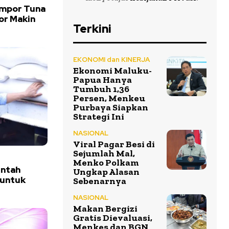
Impor Tuna
or Makin
Terkini
EKONOMI dan KINERJA
Ekonomi Maluku-
Papua Hanya
Tumbuh 1,36
Persen, Menkeu
Purbaya Siapkan
Strategi Ini
NASIONAL
Viral Pagar Besi di
Sejumlah Mal,
Menko Polkam
intah
Ungkap Alasan
 untuk
Sebenarnya
NASIONAL
Makan Bergizi
Gratis Dievaluasi,
Menkes dan BGN