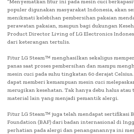
“Menyematkan fitur ini pada mesin cuci berkapasi
populer digunakan masyarakat Indonesia, akan s
menikmati kelebihan pembersihan pakaian menda
perawatan pakaian, maupun bagi dukungan Keseh
Product Director Living of LG Electronics Indone
dari keterangan tertulis.
Fitur LG Steam
™️
menghasilkan sekaligus mempe
panas saat proses pembersihan dan mampu mengh
mesin cuci pada suhu tingkatan 60 derajat Celsius.
dapat memberi kemampuan mesin cuci melepaskan
merugikan kesehatan. Tak hanya debu halus atau 
material lain yang menjadi pemantik alergi.
Fitur LG Steam
™️
juga telah mendapat sertifikasi B
Foundation (BAF) dari badan internasional di In
perhatian pada alergi dan penanganannya ini m