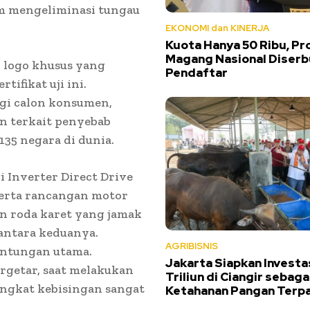
am mengeliminasi tungau
EKONOMI dan KINERJA
Kuota Hanya 50 Ribu, P
Magang Nasional Diserb
i logo khusus yang
Pendaftar
ifikat uji ini.
gi calon konsumen,
n terkait penyebab
135 negara di dunia.
 Inverter Direct Drive
serta rancangan motor
 roda karet yang jamak
antara keduanya.
AGRIBISNIS
untungan utama.
Jakarta Siapkan Investa
ergetar, saat melakukan
Triliun di Ciangir sebag
ngkat kebisingan sangat
Ketahanan Pangan Terp