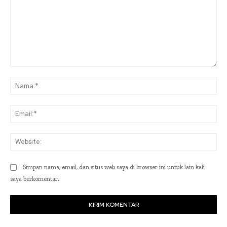
Komentar:
Na
Ema
Web
Simpan nama, email, dan situs web saya di browser ini untuk lain kali
saya berkomentar.