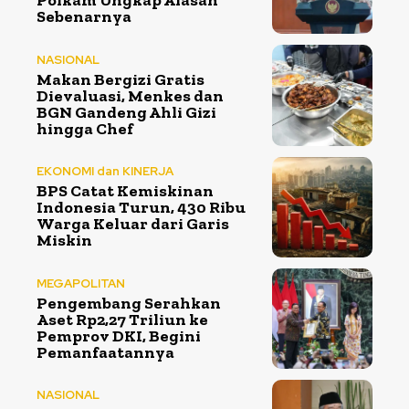
Polkam Ungkap Alasan
Sebenarnya
NASIONAL
Makan Bergizi Gratis
Dievaluasi, Menkes dan
BGN Gandeng Ahli Gizi
hingga Chef
EKONOMI dan KINERJA
BPS Catat Kemiskinan
Indonesia Turun, 430 Ribu
Warga Keluar dari Garis
Miskin
MEGAPOLITAN
Pengembang Serahkan
Aset Rp2,27 Triliun ke
Pemprov DKI, Begini
Pemanfaatannya
NASIONAL