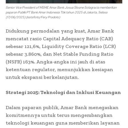
Senior Vice President of MSME Amar Bank Josua Sloane Solagracia memberikan
paparan Publik PT Bank Amar Indonesia Tbk tahun 2025 di Jakarta, Selasa
(17/06/2025) (katafoto/Fery Pradolo)
Didukung permodalan yang kuat, Amar Bank
mencatat rasio Capital Adequacy Ratio (CAR)
sebesar 121,6%, Liquidity Coverage Ratio (LCR)
sebesar 3.860%, dan Net Stable Funding Ratio
(NSFR) 163%. Angka-angka ini jauh di atas
ketentuan regulator, menunjukkan kesiapan
untuk ekspansi berkelanjutan.
Strategi 2025: Teknologi dan Inklusi Keuangan
Dalam paparan publik, Amar Bank menegaskan
komitmennya untuk terus mengembangkan
teknologi keuangan guna memberikan layanan