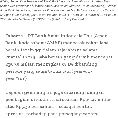
(Ki-Ka) Senior Vice President of Retail Banking Amar Bank Abraham Lumban Batu,
Senior Vice President of Finance Amar Bank David Wirawan, Chief Technology Officer
Amar Bank Kevin Kane, dan Senior Vice President of MSME Amar Bank Josua Sloane
Solagracia berbincang pada acara Paparan Publik PT Bank Amar Indonesia Tbk tahun
2025 di Jakarta, Selasa (17/06/2025) (katafoto/Fery Pradolo)
Jakarta
– PT Bank Amar Indonesia Tbk (Amar
Bank, kode saham: AMAR) mencetak rekor laba
bersih tertinggi dalam sejarahnya selama
kuartal I 2025. Laba bersih yang diraih mencapai
Rp67,5 miliar, meningkat 38,1% dibanding
periode yang sama tahun lalu (year-on-
year/YoY).
Capaian gemilang ini juga dibarengi dengan
pembagian dividen tunai sebesar Rp95,47 miliar
atau Rp5,30 per saham—sebagai bentuk
apresiasi terhadap para pemegang saham.