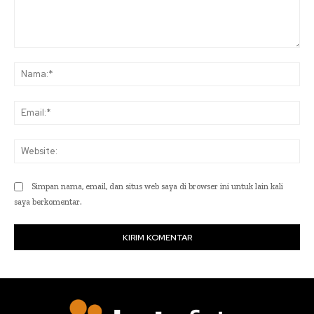
Komentar:
Na
Ema
Web
Simpan nama, email, dan situs web saya di browser ini untuk lain kali
saya berkomentar.