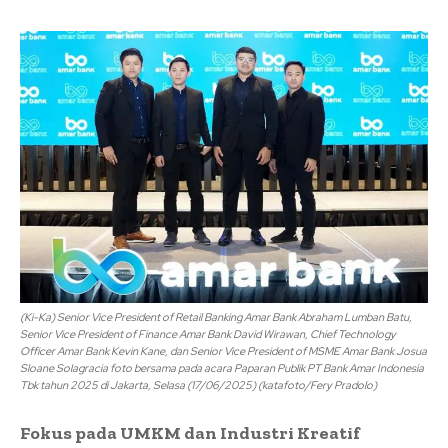
(Ki-Ka) Senior Vice President of Retail Banking Amar Bank Abraham Lumban Batu,
Senior Vice President of Finance Amar Bank David Wirawan, Chief Technology
Officer Amar Bank Kevin Kane, dan Senior Vice President of MSME Amar Bank Josua
Sloane Solagracia foto bersama pada acara Paparan Publik PT Bank Amar Indonesia
Tbk tahun 2025 di Jakarta, Selasa (17/06/2025) (katafoto/Fery Pradolo)
Fokus pada UMKM dan Industri Kreatif