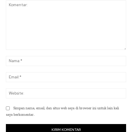
Komentar:
Na
Ema
Web
Simpan nama, email, dan situs web saya di browser ini untuk lain kali
saya berkomentar.