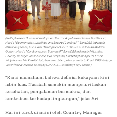
(Ki-Ka) Head of Business Development Doctor Anywhere Indonesia Budi Basuki,
Head of Segmentation, Liabilities, and Secured Lending PT Bank DBS Indonesia
Natalina Syabana, Consumer Banking Director PT Bank DBS Indonesia Melfrida
Gultom, Head of Cards and Loan Business PT Bank DBS Indonesia Ari Lastina,
Country Manager Visa Indonesia Vira Widyasari, Marketing Manager PT Prodia
Widyahusada Mia Kamillah foto bersama dalam peluncuran Kartu Kredit DBS Vantage
Visa Infinite di Jakarta, Rabu (16/07/2025). (katafoto/Fery Pradolo)
“Kami memahami bahwa definisi kekayaan kini
lebih luas. Nasabah semakin memprioritaskan
kesehatan, pengalaman bermakna, dan
kontribusi terhadap lingkungan,” jelas Ari.
Hal ini turut diamini oleh Country Manager