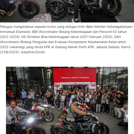
Petugas mengendarai sepeda motor yang diduga milik Wakil Menteri Ketenagakerjaan
Immanuel Ebenezer, IBM (Koordinator Bidang Kelembagaan dan Personil K3 tahun
2022-2025), HS (Direktur Bina Kelembagaan tahun 2021-Februari 2025), GAH
(Koordinator Bidang Pengujian dan Evaluasi Kompetensi Keselamatan Kerja tahun
2022-sekarang) yang disita KPK di Gedung Merah Putih KPK, Jakarta Selatan, Kamis
(21/8/2025). (katafoto/Dodi)