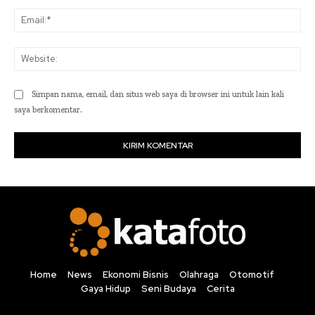
Ema
Web
Simpan nama, email, dan situs web saya di browser ini untuk lain kali
saya berkomentar.
Home
News
Ekonomi Bisnis
Olahraga
Otomotif
Gaya Hidup
Seni Budaya
Cerita