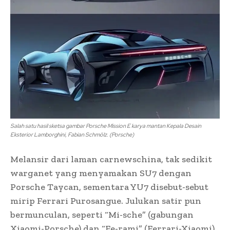
Salah satu hasil sketsa gambar Porsche Mission E karya mantan Kepala Desain
Eksterior Lamborghini, Fabian Schmölz. (Porsche)
Melansir dari laman carnewschina, tak sedikit
warganet yang menyamakan SU7 dengan
Porsche Taycan, sementara YU7 disebut-sebut
mirip Ferrari Purosangue. Julukan satir pun
bermunculan, seperti “Mi-sche” (gabungan
Xiaomi-Porsche) dan “Fe-rami” (Ferrari-Xiaomi).