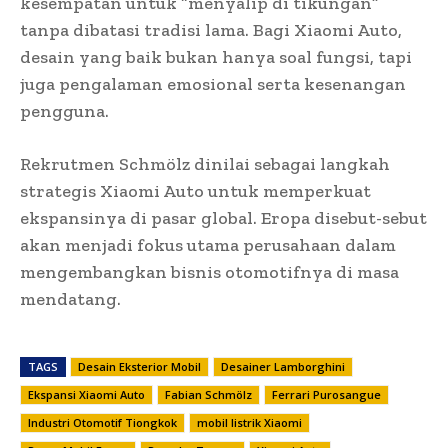
kesempatan untuk “menyalip di tikungan”
tanpa dibatasi tradisi lama. Bagi Xiaomi Auto,
desain yang baik bukan hanya soal fungsi, tapi
juga pengalaman emosional serta kesenangan
pengguna.
Rekrutmen Schmölz dinilai sebagai langkah
strategis Xiaomi Auto untuk memperkuat
ekspansinya di pasar global. Eropa disebut-sebut
akan menjadi fokus utama perusahaan dalam
mengembangkan bisnis otomotifnya di masa
mendatang.
TAGS
Desain Eksterior Mobil
Desainer Lamborghini
Ekspansi Xiaomi Auto
Fabian Schmölz
Ferrari Purosangue
Industri Otomotif Tiongkok
mobil listrik Xiaomi