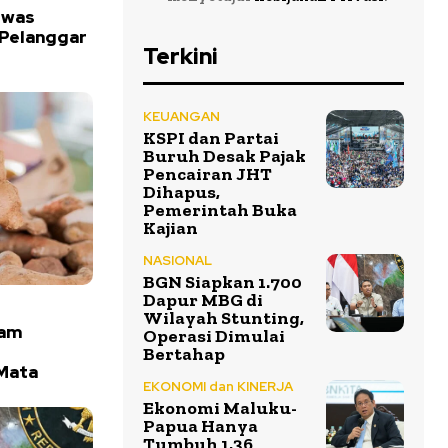
ewas
 Pelanggar
Terkini
KEUANGAN
KSPI dan Partai
Buruh Desak Pajak
Pencairan JHT
Dihapus,
Pemerintah Buka
Kajian
NASIONAL
BGN Siapkan 1.700
Dapur MBG di
Wilayah Stunting,
tam
Operasi Dimulai
Bertahap
Mata
EKONOMI dan KINERJA
Ekonomi Maluku-
Papua Hanya
Tumbuh 1,36