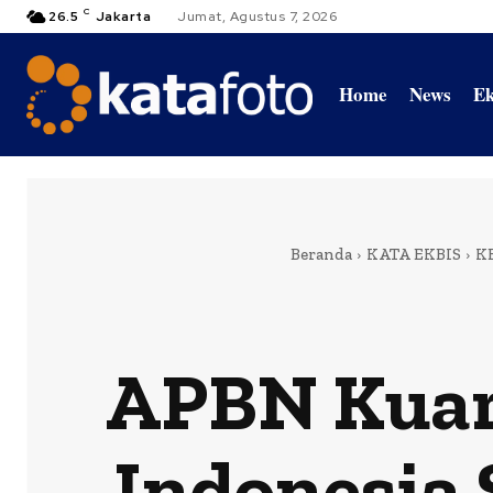
C
26.5
Jakarta
Jumat, Agustus 7, 2026
Home
News
Ek
Beranda
KATA EKBIS
K
APBN Kuarta
Indonesia 