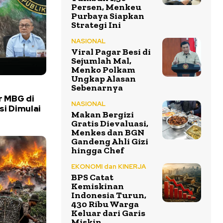
Persen, Menkeu
Purbaya Siapkan
Strategi Ini
NASIONAL
Viral Pagar Besi di
Sejumlah Mal,
Menko Polkam
Ungkap Alasan
Sebenarnya
r MBG di
NASIONAL
si Dimulai
Makan Bergizi
Gratis Dievaluasi,
Menkes dan BGN
Gandeng Ahli Gizi
hingga Chef
EKONOMI dan KINERJA
BPS Catat
Kemiskinan
Indonesia Turun,
430 Ribu Warga
Keluar dari Garis
Miskin