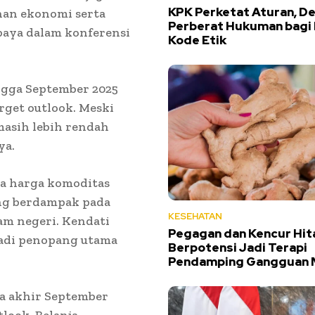
KPK Perketat Aturan, D
an ekonomi serta
Perberat Hukuman bagi
baya dalam konferensi
Kode Etik
ingga September 2025
arget outlook. Meski
masih lebih rendah
ya.
a harga komoditas
yang berdampak pada
KESEHATAN
am negeri. Kendati
Pegagan dan Kencur Hi
jadi penopang utama
Berpotensi Jadi Terapi
Pendamping Gangguan 
gga akhir September
tlook. Belanja