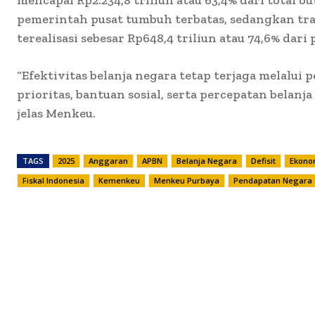
pemerintah pusat tumbuh terbatas, sedangkan tra
terealisasi sebesar Rp648,4 triliun atau 74,6% dari
“Efektivitas belanja negara tetap terjaga melalui
prioritas, bantuan sosial, serta percepatan belanja
jelas Menkeu.
TAGS
2025
Anggaran
APBN
Belanja Negara
Defisit
Ekono
Fiskal Indonesia
Kemenkeu
Menkeu Purbaya
Pendapatan Negara