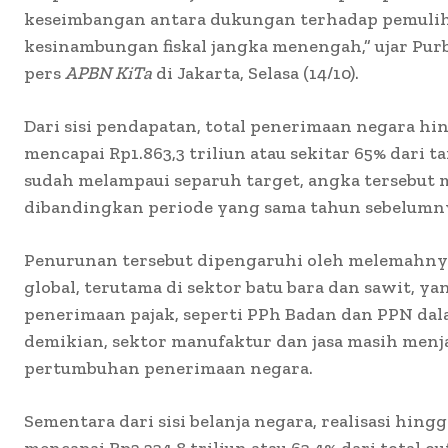
keseimbangan antara dukungan terhadap pemulih
kesinambungan fiskal jangka menengah,” ujar Pur
pers
APBN KiTa
di Jakarta, Selasa (14/10).
Dari sisi pendapatan, total penerimaan negara h
mencapai Rp1.863,3 triliun atau sekitar 65% dari t
sudah melampaui separuh target, angka tersebut 
dibandingkan periode yang sama tahun sebelumn
Penurunan tersebut dipengaruhi oleh melemahny
global, terutama di sektor batu bara dan sawit, 
penerimaan pajak, seperti PPh Badan dan PPN dal
demikian, sektor manufaktur dan jasa masih men
pertumbuhan penerimaan negara.
Sementara dari sisi belanja negara, realisasi hin
mencapai Rp2.234,8 triliun atau 63,4% dari total ou