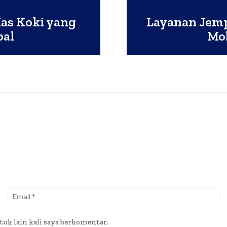
as Koki yang
Layanan Jemp
bal
Mob
Nama:*
Em
tuk lain kali saya berkomentar.