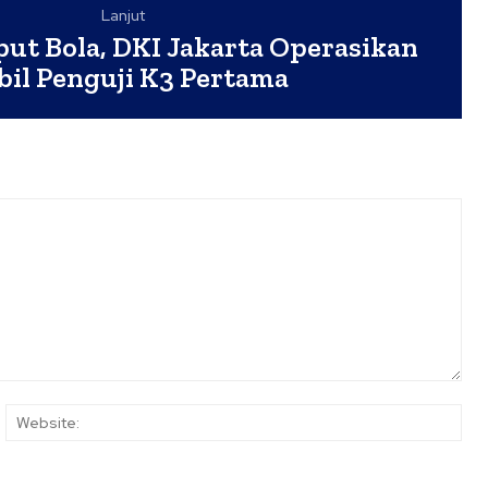
Lanjut
ut Bola, DKI Jakarta Operasikan
il Penguji K3 Pertama
ail:*
Web