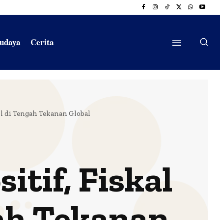
Budaya
Cerita
il di Tengah Tekanan Global
itif, Fiskal
gah Tekanan