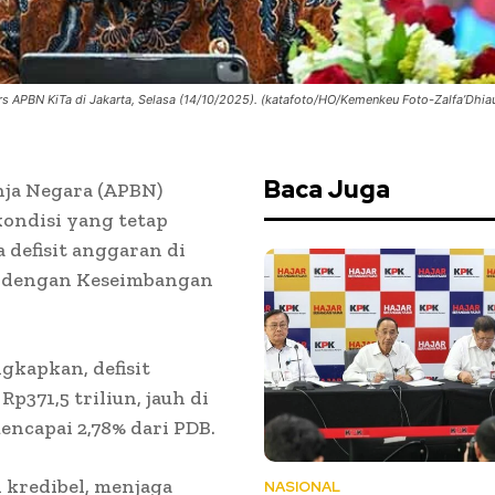
 APBN KiTa di Jakarta, Selasa (14/10/2025). (katafoto/HO/Kemenkeu Foto-Zalfa’Dhia
Baca Juga
nja Negara (APBN)
ondisi yang tetap
 defisit anggaran di
B) dengan Keseimbangan
kapkan, defisit
p371,5 triliun, jauh di
ncapai 2,78% dari PDB.
 kredibel, menjaga
NASIONAL