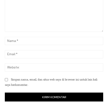
Komentar:
Na
Ema
Web
Simpan nama, email, dan situs web saya di browser ini untuk lain kali
saya berkomentar.