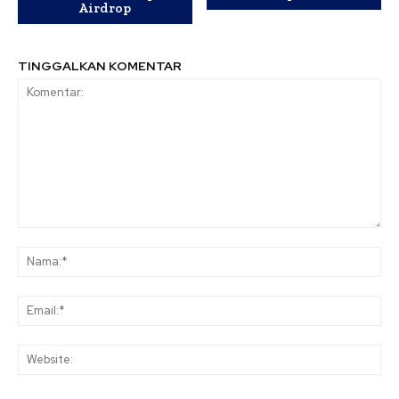
Airdrop
TINGGALKAN KOMENTAR
Komentar:
Na
Ema
Web