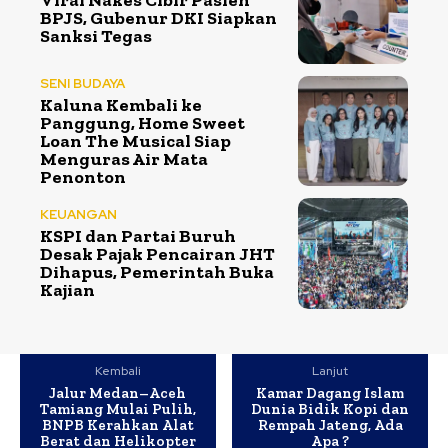
Viral Nakes Cibir Pasien
BPJS, Gubenur DKI Siapkan
Sanksi Tegas
SENI BUDAYA
Kaluna Kembali ke
Panggung, Home Sweet
Loan The Musical Siap
Menguras Air Mata
Penonton
KEUANGAN
KSPI dan Partai Buruh
Desak Pajak Pencairan JHT
Dihapus, Pemerintah Buka
Kajian
Kembali
Lanjut
Jalur Medan–Aceh
Kamar Dagang Islam
Tamiang Mulai Pulih,
Dunia Bidik Kopi dan
BNPB Kerahkan Alat
Rempah Jateng, Ada
Berat dan Helikopter
Apa ?