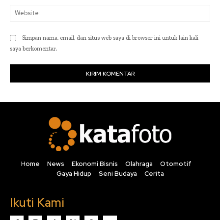
Web
Simpan nama, email, dan situs web saya di browser ini untuk lain kali
saya berkomentar.
Home
News
Ekonomi Bisnis
Olahraga
Otomotif
Gaya Hidup
Seni Budaya
Cerita
Ikuti Kami