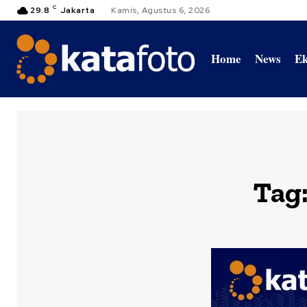
C
29.8
Jakarta
Kamis, Agustus 6, 2026
Home
News
Ek
Tag