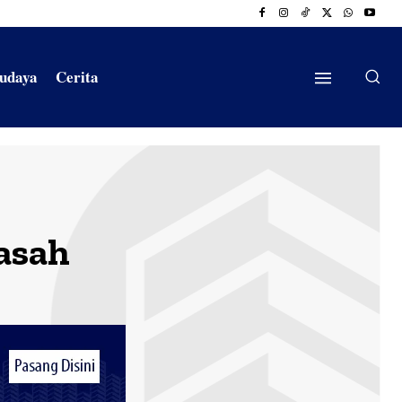
Budaya
Cerita
asah