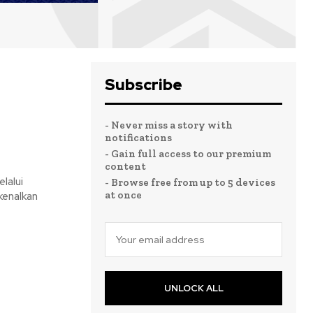
Subscribe
- Never miss a story with
notifications
- Gain full access to our premium
content
lalui
- Browse free from up to 5 devices
at once
kenalkan
UNLOCK ALL