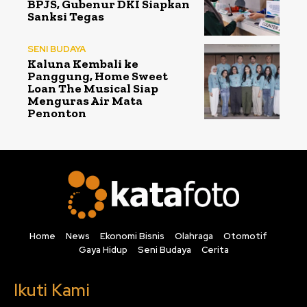
BPJS, Gubenur DKI Siapkan
Sanksi Tegas
SENI BUDAYA
Kaluna Kembali ke
Panggung, Home Sweet
Loan The Musical Siap
Menguras Air Mata
Penonton
Home
News
Ekonomi Bisnis
Olahraga
Otomotif
Gaya Hidup
Seni Budaya
Cerita
Ikuti Kami