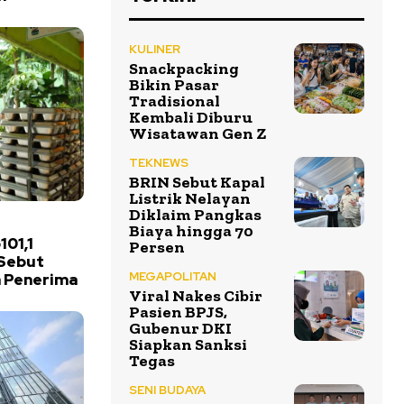
KULINER
Snackpacking
Bikin Pasar
Tradisional
Kembali Diburu
Wisatawan Gen Z
TEKNEWS
BRIN Sebut Kapal
Listrik Nelayan
Diklaim Pangkas
Biaya hingga 70
01,1
Persen
 Sebut
MEGAPOLITAN
a Penerima
Viral Nakes Cibir
Pasien BPJS,
Gubenur DKI
Siapkan Sanksi
Tegas
SENI BUDAYA