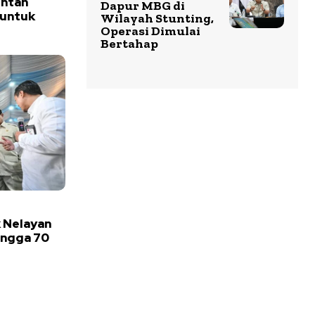
intah
Dapur MBG di
 untuk
Wilayah Stunting,
Operasi Dimulai
Bertahap
k Nelayan
ingga 70