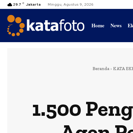
C
29.7
Jakarta
Minggu, Agustus 9, 2026
Home
News
Ek
Beranda
KATA EK
1.500 Peng
Agen P