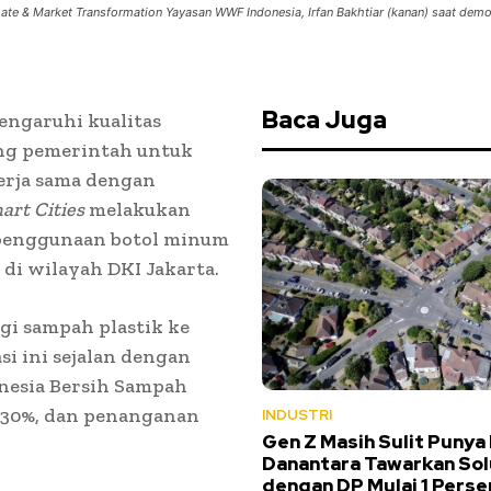
mate & Market Transformation Yayasan WWF Indonesia, Irfan Bakhtiar (kanan) saat demo
Baca Juga
ngaruhi kualitas
ung pemerintah untuk
erja sama dengan
mart Cities
melakukan
 penggunaan botol minum
 di wilayah DKI Jakarta.
gi sampah plastik ke
si ini sejalan dengan
nesia Bersih Sampah
r 30%, dan penanganan
INDUSTRI
Gen Z Masih Sulit Punya
Danantara Tawarkan Sol
dengan DP Mulai 1 Perse