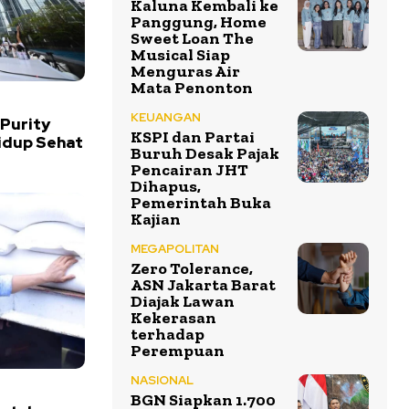
Kaluna Kembali ke
Panggung, Home
Sweet Loan The
Musical Siap
Menguras Air
Mata Penonton
KEUANGAN
 Purity
KSPI dan Partai
idup Sehat
Buruh Desak Pajak
Pencairan JHT
Dihapus,
Pemerintah Buka
Kajian
MEGAPOLITAN
Zero Tolerance,
ASN Jakarta Barat
Diajak Lawan
Kekerasan
terhadap
Perempuan
NASIONAL
BGN Siapkan 1.700