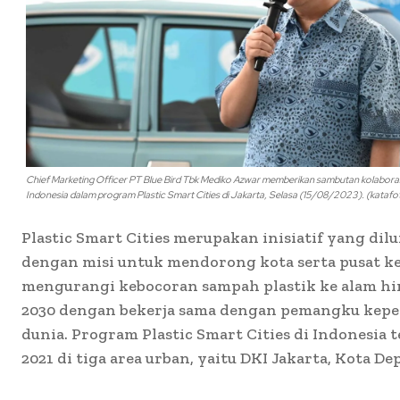
Chief Marketing Officer PT Blue Bird Tbk Mediko Azwar memberikan sambutan kolabora
Indonesia dalam program Plastic Smart Cities di Jakarta, Selasa (15/08/2023). (kataf
Plastic Smart Cities merupakan inisiatif yang d
dengan misi untuk mendorong kota serta pusat ke
mengurangi kebocoran sampah plastik ke alam hi
2030 dengan bekerja sama dengan pemangku kepe
dunia. Program Plastic Smart Cities di Indonesia t
2021 di tiga area urban, yaitu DKI Jakarta, Kota D