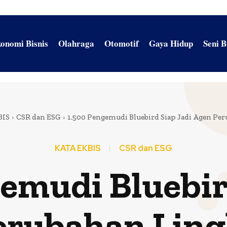
onomi Bisnis
Olahraga
Otomotif
Gaya Hidup
Seni 
BIS
CSR dan ESG
1.500 Pengemudi Bluebird Siap Jadi Agen Pe
KATA EKBIS
CSR dan ESG
emudi Bluebir
erubahan Lin