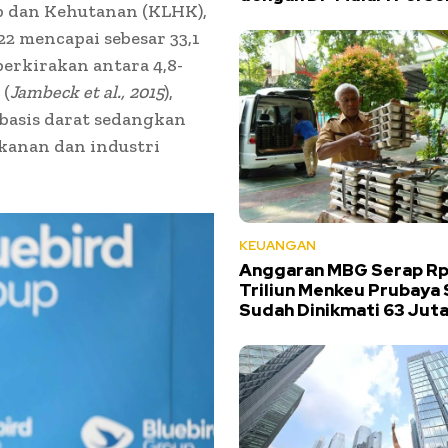
 dan Kehutanan (KLHK),
22 mencapai sebesar 33,1
perkirakan antara 4,8-
 (
Jambeck et al., 2015
),
rbasis darat sedangkan
ikanan dan industri
KEUANGAN
Anggaran MBG Serap Rp1
Triliun Menkeu Prubaya
Sudah Dinikmati 63 Jut