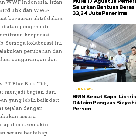
Mulai 17 Agustus Pemer
an WWF Indonesia, Irfan
Salurkan Bantuan Beras
e Bird Tbk dan WWF-
33,24 Juta Penerima
pat berperan aktif dalam
elibatan pengemudi
 komitmen korporasi
. Semoga kolaborasi ini
melakukan perubahan dan
dalam pengurangan dan
er
PT Blue Bird Tbk,
TEKNEWS
t menjadi bagian dari
BRIN Sebut Kapal Listri
n yang lebih baik dari
Diklaim Pangkas Biaya h
ni sejalan dengan
Persen
akukan secara
harap dapat semakin
n secara bertahap