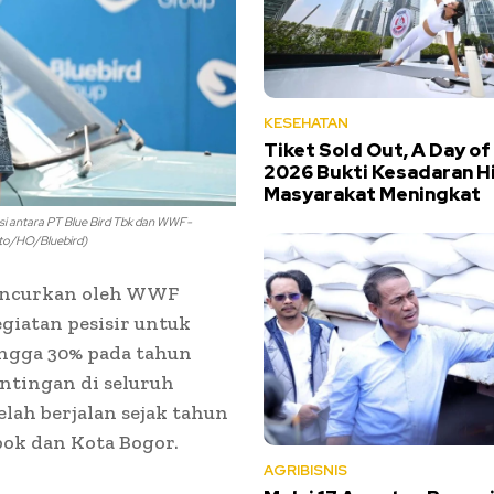
KESEHATAN
Tiket Sold Out, A Day of
2026 Bukti Kesadaran H
Masyarakat Meningkat
si antara PT Blue Bird Tbk dan WWF-
oto/HO/Bluebird)
iluncurkan oleh WWF
giatan pesisir untuk
ngga 30% pada tahun
ntingan di seluruh
elah berjalan sejak tahun
epok dan Kota Bogor.
AGRIBISNIS