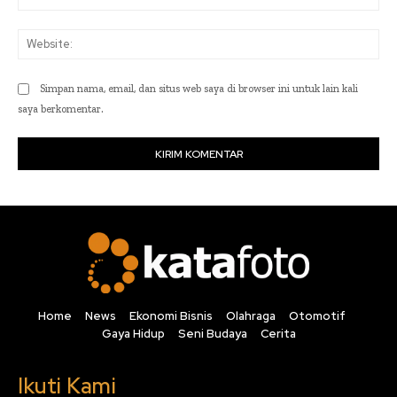
Web
Simpan nama, email, dan situs web saya di browser ini untuk lain kali
saya berkomentar.
Home
News
Ekonomi Bisnis
Olahraga
Otomotif
Gaya Hidup
Seni Budaya
Cerita
Ikuti Kami