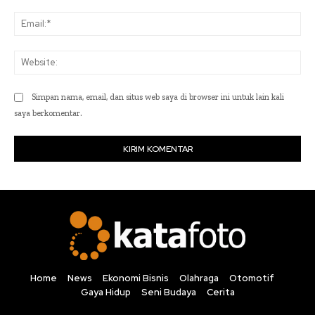
Ema
Web
Simpan nama, email, dan situs web saya di browser ini untuk lain kali
saya berkomentar.
Home
News
Ekonomi Bisnis
Olahraga
Otomotif
Gaya Hidup
Seni Budaya
Cerita