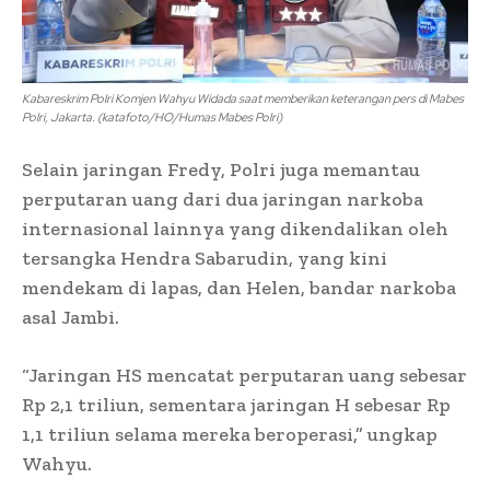
Kabareskrim Polri Komjen Wahyu Widada saat memberikan keterangan pers di Mabes
Polri, Jakarta. (katafoto/HO/Humas Mabes Polri)
Selain jaringan Fredy, Polri juga memantau
perputaran uang dari dua jaringan narkoba
internasional lainnya yang dikendalikan oleh
tersangka Hendra Sabarudin, yang kini
mendekam di lapas, dan Helen, bandar narkoba
asal Jambi.
“Jaringan HS mencatat perputaran uang sebesar
Rp 2,1 triliun, sementara jaringan H sebesar Rp
1,1 triliun selama mereka beroperasi,” ungkap
Wahyu.