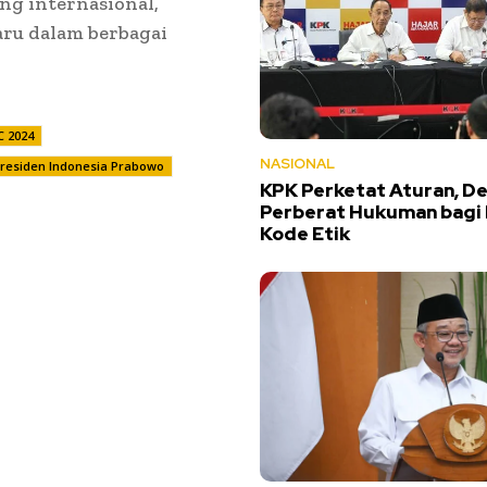
ung internasional,
aru dalam berbagai
C 2024
NASIONAL
residen Indonesia Prabowo
KPK Perketat Aturan, D
Perberat Hukuman bagi
Kode Etik