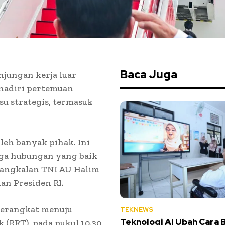
Baca Juga
jungan kerja luar
ghadiri pertemuan
isu strategis, termasuk
leh banyak pihak. Ini
aga hubungan yang baik
Pangkalan TNI AU Halim
an Presiden RI.
berangkat menuju
TEKNEWS
Teknologi AI Ubah Cara B
 (RRT), pada pukul 10.30