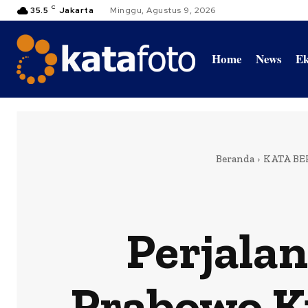
C
35.5
Jakarta
Minggu, Agustus 9, 2026
Home
News
Ek
Beranda
KATA BE
Perjala
Prabowo K