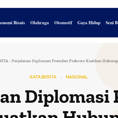
onomi Bisnis
Olahraga
Otomotif
Gaya Hidup
Seni 
RITA
Perjalanan Diplomasi Presiden Prabowo Kuatkan Hubunga
KATA BERITA
NASIONAL
nan Diplomasi 
uatkan Hubun