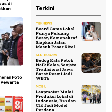
us di
Terkini
utkan
TEKNEWS
Board Game Lokal
Punya Peluang
Besar, Kemenekraf
Siapkan Jalan
Masuk Pasar Ritel
SENI BUDAYA
Bedog Kala Petok
Naik Kelas, Senjata
Tradisional Jawa
Barat Resmi Jadi
meran Foto
WBTb
 Pewarta
MOBIL
Leapmotor Mulai
Produksi Lokal di
Indonesia, B10 dan
C10 Jadi Model
Perdana