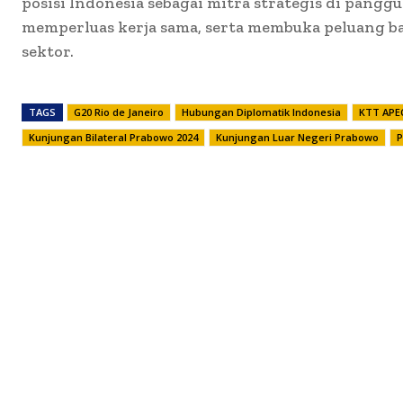
posisi Indonesia sebagai mitra strategis di pangg
memperluas kerja sama, serta membuka peluang b
sektor.
TAGS
G20 Rio de Janeiro
Hubungan Diplomatik Indonesia
KTT APE
Kunjungan Bilateral Prabowo 2024
Kunjungan Luar Negeri Prabowo
P