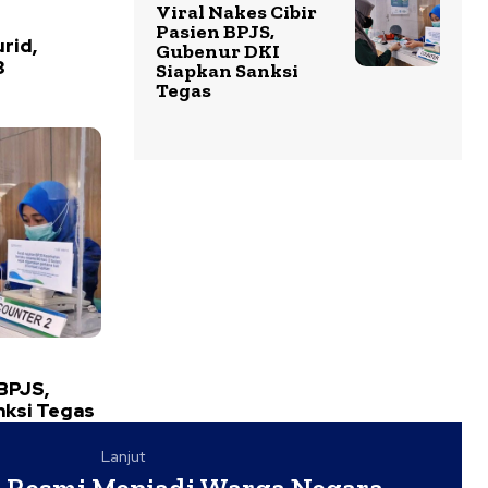
Viral Nakes Cibir
Pasien BPJS,
rid,
Gubenur DKI
3
Siapkan Sanksi
Tegas
 BPJS,
nksi Tegas
Lanjut