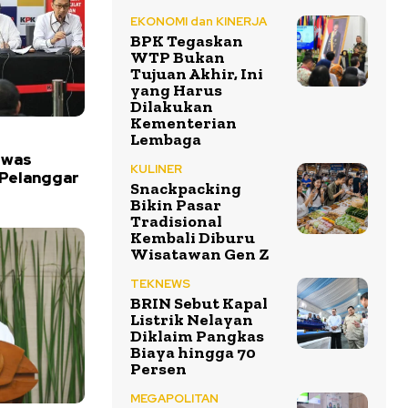
EKONOMI dan KINERJA
BPK Tegaskan
WTP Bukan
Tujuan Akhir, Ini
yang Harus
Dilakukan
Kementerian
Lembaga
ewas
KULINER
 Pelanggar
Snackpacking
Bikin Pasar
Tradisional
Kembali Diburu
Wisatawan Gen Z
TEKNEWS
BRIN Sebut Kapal
Listrik Nelayan
Diklaim Pangkas
Biaya hingga 70
Persen
MEGAPOLITAN