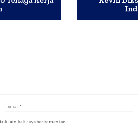
0 Tenaga Kerja
Kevin Dik
n
Ind
Nama:*
Em
tuk lain kali saya berkomentar.