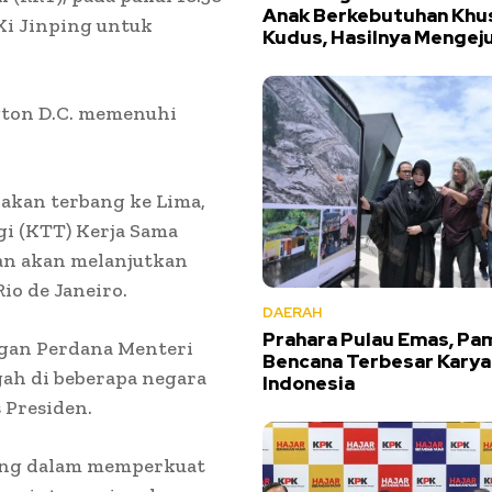
Anak Berkebutuhan Khus
Xi Jinping untuk
Kudus, Hasilnya Mengej
gton D.C. memenuhi
akan terbang ke Lima,
i (KTT) Kerja Sama
gan akan melanjutkan
io de Janeiro.
DAERAH
Prahara Pulau Emas, Pa
ngan Perdana Menteri
Bencana Terbesar Karya
gah di beberapa negara
Indonesia
 Presiden.
ing dalam memperkuat