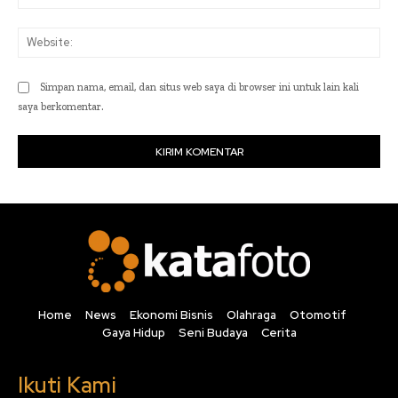
Web
Simpan nama, email, dan situs web saya di browser ini untuk lain kali
saya berkomentar.
Home
News
Ekonomi Bisnis
Olahraga
Otomotif
Gaya Hidup
Seni Budaya
Cerita
Ikuti Kami