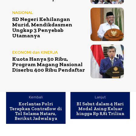
NASIONAL
SD Negeri Kehilangan
Murid, Mendikdasmen
Ungkap 3 Penyebab
Utamanya
EKONOMI dan KINERJA
Kuota Hanya 50 Ribu,
Program Magang Nasional
Diserbu 400 Ribu Pendaftar
Kembali
Lanjut
Korlantas Polri
BI Sebut dalam 4 Hari
Terapkan Contraflow di
Modal Asing Keluar
Tol Selama Nataru,
hingga Rp 8,81 Triliun
Berikut Jadwalnya