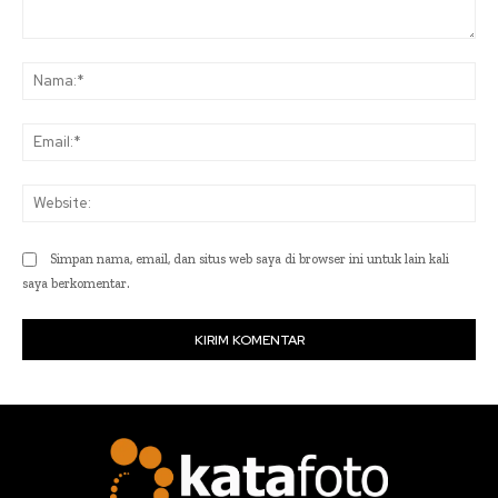
Komentar:
Na
Ema
Web
Simpan nama, email, dan situs web saya di browser ini untuk lain kali
saya berkomentar.