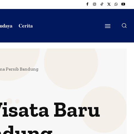
Budaya
Cerita
ema Persib Bandung
isata Baru
ndung