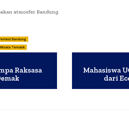
asakan atmosfer Bandung
Pemkot Bandung
Wisata Tematik
mpa Raksasa
Mahasiswa U
–Demak
dari E