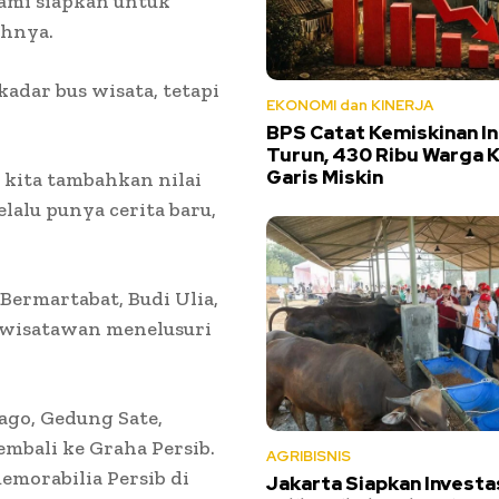
kami siapkan untuk
uhnya.
dar bus wisata, tetapi
EKONOMI dan KINERJA
BPS Catat Kemiskinan I
Turun, 430 Ribu Warga K
Garis Miskin
i kita tambahkan nilai
lalu punya cerita baru,
Bermartabat, Budi Ulia,
 wisatawan menelusuri
Dago, Gedung Sate,
kembali ke Graha Persib.
AGRIBISNIS
emorabilia Persib di
Jakarta Siapkan Investa