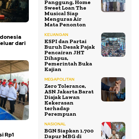
Panggung, Home
Sweet Loan The
Musical Siap
Menguras Air
Mata Penonton
KEUANGAN
ndonesia
KSPI dan Partai
eluar dari
Buruh Desak Pajak
Pencairan JHT
Dihapus,
Pemerintah Buka
Kajian
MEGAPOLITAN
Zero Tolerance,
ASN Jakarta Barat
Diajak Lawan
Kekerasan
terhadap
Perempuan
NASIONAL
BGN Siapkan 1.700
si Rp1
Dapur MBG di