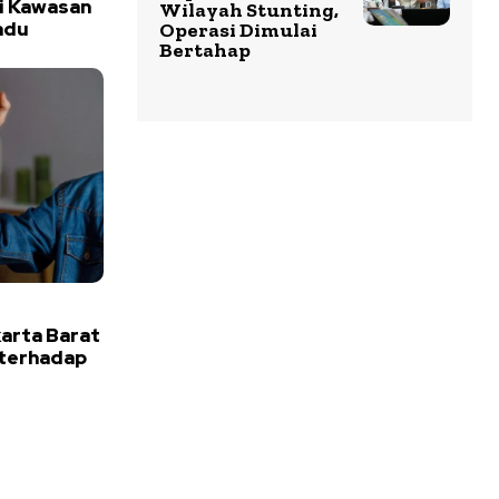
ai Kawasan
Wilayah Stunting,
adu
Operasi Dimulai
Bertahap
arta Barat
 terhadap