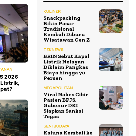
KULINER
Snackpacking
Bikin Pasar
Tradisional
Kembali Diburu
Wisatawan Gen Z
TEKNEWS
BRIN Sebut Kapal
Listrik Nelayan
Diklaim Pangkas
TANAN
Biaya hingga 70
AS 2026
Persen
Listrik,
MEGAPOLITAN
mpat?
Viral Nakes Cibir
Pasien BPJS,
Gubenur DKI
Siapkan Sanksi
Tegas
SENI BUDAYA
Kaluna Kembali ke