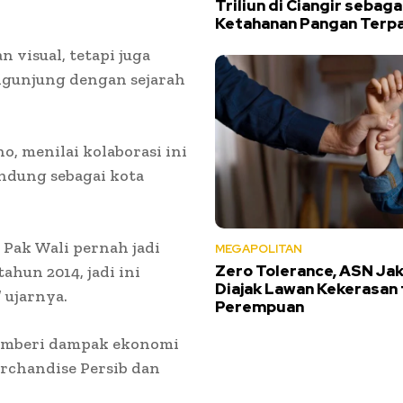
Triliun di Ciangir sebag
Ketahanan Pangan Terp
visual, tetapi juga
gunjung dengan sejarah
, menilai kolaborasi ini
andung sebagai kota
i Pak Wali pernah jadi
MEGAPOLITAN
Zero Tolerance, ASN Jak
ahun 2014, jadi ini
Diajak Lawan Kekerasan
 ujarnya.
Perempuan
 memberi dampak ekonomi
erchandise Persib dan