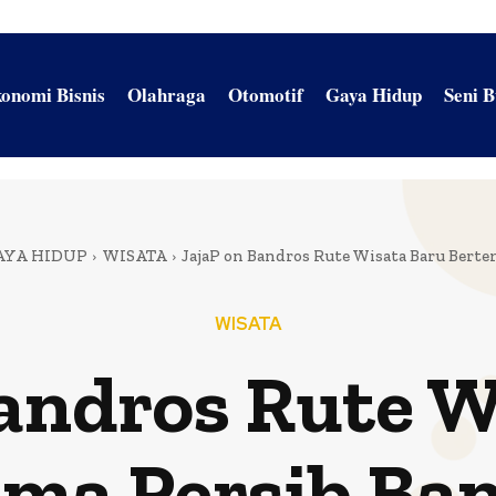
onomi Bisnis
Olahraga
Otomotif
Gaya Hidup
Seni 
AYA HIDUP
WISATA
JajaP on Bandros Rute Wisata Baru Bert
WISATA
Bandros Rute W
ema Persib Ba