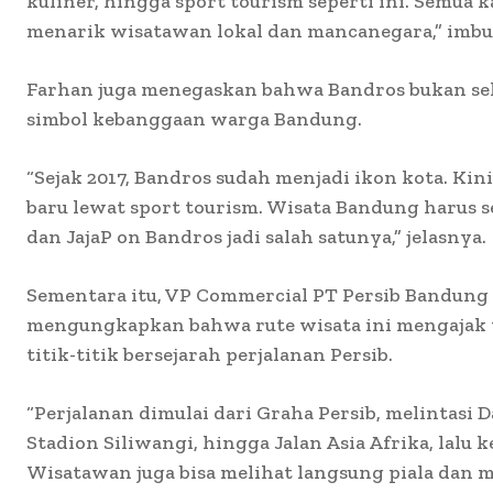
kuliner, hingga sport tourism seperti ini. Semua 
menarik wisatawan lokal dan mancanegara,” imb
Farhan juga menegaskan bahwa Bandros bukan seka
simbol kebanggaan warga Bandung.
“Sejak 2017, Bandros sudah menjadi ikon kota. Kin
baru lewat sport tourism. Wisata Bandung harus se
dan JajaP on Bandros jadi salah satunya,” jelasnya.
Sementara itu, VP Commercial PT Persib Bandung 
mengungkapkan bahwa rute wisata ini mengajak
titik-titik bersejarah perjalanan Persib.
“Perjalanan dimulai dari Graha Persib, melintasi 
Stadion Siliwangi, hingga Jalan Asia Afrika, lalu 
Wisatawan juga bisa melihat langsung piala dan m