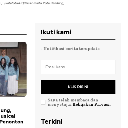
25). (katafoto/HO/Diskominfo Kota Bandung)
Ikuti kami
- Notifikasi berita terupdate
KLIK DISINI
Saya telah membaca dan
menyetujui
Kebijakan Privasi
.
gung,
usical
Terkini
 Penonton