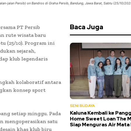
lan-jalan Persib) on Bandros di Graha Persib, Bandung, Jawa Barat, Sabtu (25/10/20
Baca Juga
rsama PT Persib
n rute wisata baru
btu (25/10). Program ini
ukan sejarah,
ap klub legendaris
angkah kolaboratif antara
gkan konsep sport
SENI BUDAYA
Kaluna Kembali ke Pang
ang setiap minggu. Pada
Home Sweet Loan The M
an mengoperasikan satu
Siap Menguras Air Mata
desain khas klub biru