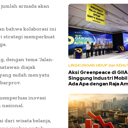
, jumlah armada akan
 bahwa kolaborasi ini
ri strategi memperkuat
ga.
g, dengan tema ‘Jalan-
LINGKUNGAN HIDUP dan KEHU
isatawan diajak
Aksi Greenpeace di GII
 yang sudah menyatu
Singgung Industri Mobil 
abarprov.
Ada Apa dengan Raja A
memperluas inovasi
 nasional.
i dari wisata belanja,