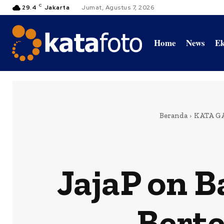
C
29.4
Jakarta
Jumat, Agustus 7, 2026
Home
News
Ek
Beranda
KATA G
JajaP on 
Bert