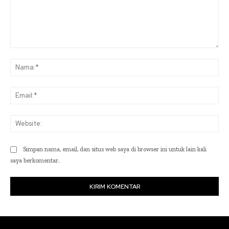
Komentar:
Na
Ema
Web
Simpan nama, email, dan situs web saya di browser ini untuk lain kali
saya berkomentar.