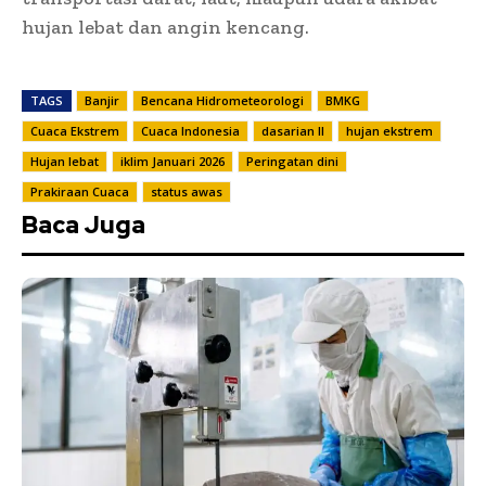
hujan lebat dan angin kencang.
TAGS
Banjir
Bencana Hidrometeorologi
BMKG
Cuaca Ekstrem
Cuaca Indonesia
dasarian II
hujan ekstrem
Hujan lebat
iklim Januari 2026
Peringatan dini
Prakiraan Cuaca
status awas
Baca Juga