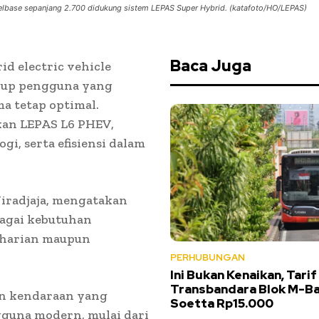
eelbase sepanjang 2.700 didukung sistem LEPAS Super Hybrid. (katafoto/HO/LEPAS)
Baca Juga
d electric vehicle
dup pengguna yang
a tetap optimal.
an LEPAS L6 PHEV,
, serta efisiensi dalam
iradjaja, mengatakan
agai kebutuhan
s harian maupun
PERHUBUNGAN
Ini Bukan Kenaikan, Tarif
Transbandara Blok M-B
an kendaraan yang
Soetta Rp15.000
guna modern, mulai dari