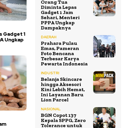
Orang Tua
Diminta Lepas
Gadget 1 Jam
Sehari, Menteri
PPPA Ungkap
Dampaknya
s Gadget 1
DAERAH
PA Ungkap
Prahara Pulau
Emas, Pameran
Foto Bencana
Terbesar Karya
Pewarta Indonesia
INDUSTRI
Belanja Skincare
hingga Aksesori
Kini Lebih Hemat,
Ini Layanan Baru
Lion Parcel
NASIONAL
BGN Copot 137
Kepala SPPG, Zero
tam
Tolerance untuk