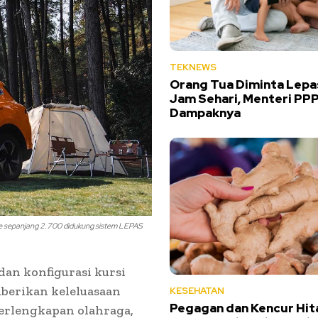
TEKNEWS
Orang Tua Diminta Lepa
Jam Sehari, Menteri PP
Dampaknya
se sepanjang 2.700 didukung sistem LEPAS
an konfigurasi kursi
mberikan keleluasaan
KESEHATAN
Pegagan dan Kencur Hi
erlengkapan olahraga,