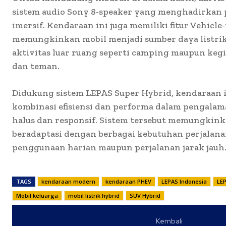
sistem audio Sony 8-speaker yang menghadirkan 
imersif. Kendaraan ini juga memiliki fitur Vehicle
memungkinkan mobil menjadi sumber daya listrik
aktivitas luar ruang seperti camping maupun keg
dan teman.
Didukung sistem LEPAS Super Hybrid, kendaraan
kombinasi efisiensi dan performa dalam pengala
halus dan responsif. Sistem tersebut memungkin
beradaptasi dengan berbagai kebutuhan perjalana
penggunaan harian maupun perjalanan jarak jauh
TAGS
kendaraan modern
kendaraan PHEV
LEPAS Indonesia
LE
Mobil keluarga
mobil listrik hybrid
SUV Hybrid
Kembali