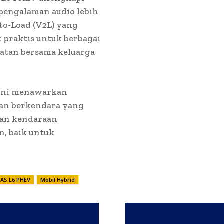
pengalaman audio lebih
-to-Load (V2L) yang
 praktis untuk berbagai
iatan bersama keluarga
 ini menawarkan
man berkendara yang
kan kendaraan
n, baik untuk
.
PAS L6 PHEV
Mobil Hybrid