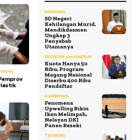
NASIONAL
SD Negeri
Kehilangan Murid,
Mendikdasmen
Ungkap 3
Penyebab
Utamanya
EKONOMI dan KINERJA
Kuota Hanya 50
Ribu, Program
TANAN
Magang Nasional
 Pemprov
Diserbu 400 Ribu
lastik
Pendaftar
AGRIBISNIS
Fenomena
Upwelling Bikin
Ikan Melimpah,
Nelayan DKI
Panen Rezeki
TEKNEWS