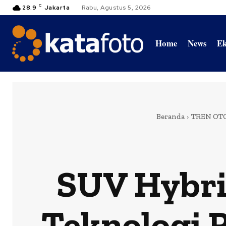
C
28.9
Jakarta
Rabu, Agustus 5, 2026
Home
News
Ek
Beranda
TREN OT
SUV Hybri
Teknologi P