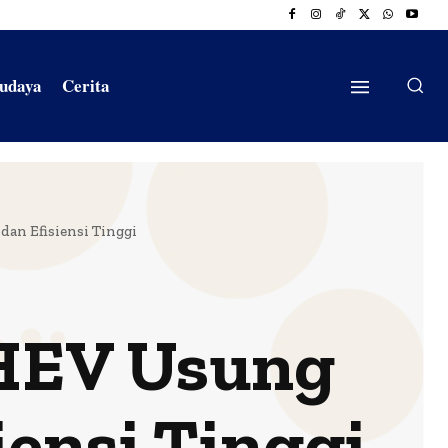
Budaya
Cerita
an Efisiensi Tinggi
HEV Usung
iensi Tinggi