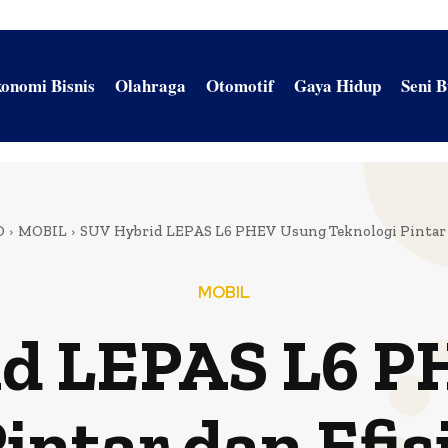
onomi Bisnis
Olahraga
Otomotif
Gaya Hidup
Seni 
O
MOBIL
SUV Hybrid LEPAS L6 PHEV Usung Teknologi Pintar d
MOBIL
d LEPAS L6 P
intar dan Efis