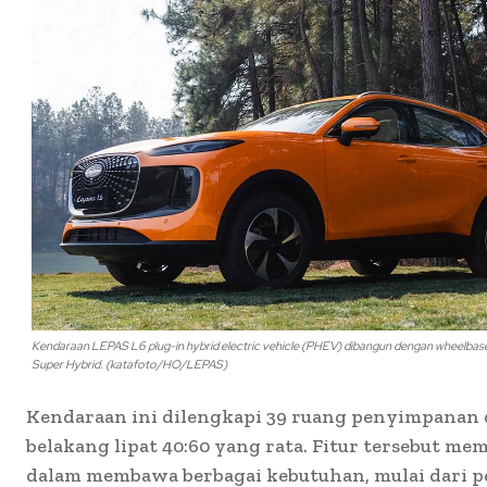
Kendaraan LEPAS L6 plug-in hybrid electric vehicle (PHEV) dibangun dengan wheelba
Super Hybrid. (katafoto/HO/LEPAS)
Kendaraan ini dilengkapi 39 ruang penyimpanan d
belakang lipat 40:60 yang rata. Fitur tersebut me
dalam membawa berbagai kebutuhan, mulai dari p