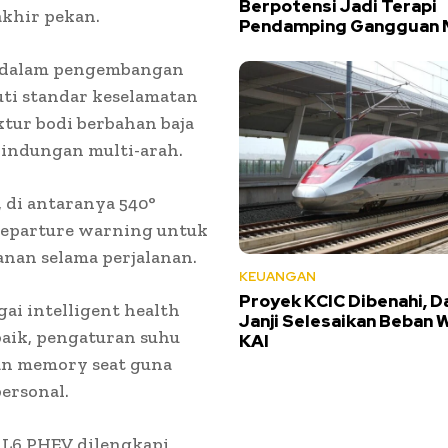
Berpotensi Jadi Terapi
akhir pekan.
Pendamping Gangguan 
a dalam pengembangan
ti standar keselamatan
tur bodi berbahan baja
rlindungan multi-arah.
, di antaranya 540°
 departure warning untuk
an selama perjalanan.
KEUANGAN
Proyek KCIC Dibenahi, D
ai intelligent health
Janji Selesaikan Beban 
baik, pengaturan suhu
KAI
 dan memory seat guna
ersonal.
 L6 PHEV dilengkapi