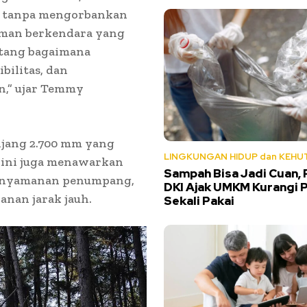
an tanpa mengorbankan
aman berkendara yang
ntang bagaimana
bilitas, dan
n,” ujar Temmy
jang 2.700 mm yang
LINGKUNGAN HIDUP dan KEHU
 ini juga menawarkan
Sampah Bisa Jadi Cuan,
kenyamanan penumpang,
DKI Ajak UMKM Kurangi P
anan jarak jauh.
Sekali Pakai