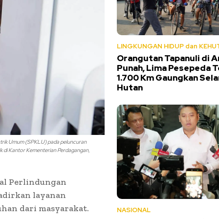
LINGKUNGAN HIDUP dan KEHU
Orangutan Tapanuli di 
Punah, Lima Pesepeda 
1.700 Km Gaungkan Sel
Hutan
istrik Umum (SPKLU) pada peluncuran
rik di Kantor Kementerian Perdagangan,
ral Perlindungan
adirkan layanan
han dari masyarakat.
NASIONAL