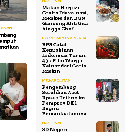
NASIONAL
Makan Bergizi
Gratis Dievaluasi,
Menkes dan BGN
Gandeng Ahli Gizi
hingga Chef
TANAN
Ambang
EKONOMI dan KINERJA
Tempuh
BPS Catat
amatkan
Kemiskinan
Indonesia Turun,
430 Ribu Warga
Keluar dari Garis
Miskin
MEGAPOLITAN
Pengembang
Serahkan Aset
Rp2,27 Triliun ke
Pemprov DKI,
Begini
Pemanfaatannya
NASIONAL
SD Negeri