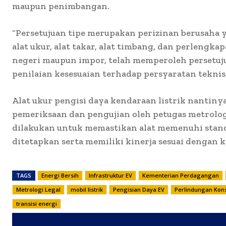
maupun penimbangan.
“Persetujuan tipe merupakan perizinan berusah
alat ukur, alat takar, alat timbang, dan perlengka
negeri maupun impor, telah memperoleh persetuj
penilaian kesesuaian terhadap persyaratan teknis,
Alat ukur pengisi daya kendaraan listrik nantinya
pemeriksaan dan pengujian oleh petugas metrologi
dilakukan untuk memastikan alat memenuhi stand
ditetapkan serta memiliki kinerja sesuai dengan 
TAGS
Energi Bersih
Infrastruktur EV
Kementerian Perdagangan
Metrologi Legal
mobil listrik
Pengisian Daya EV
Perlindungan Ko
transisi energi