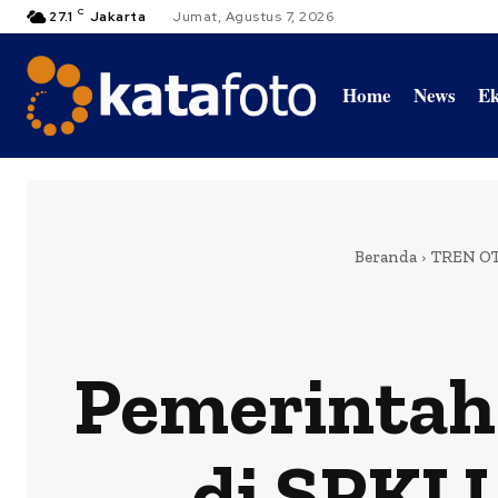
C
27.1
Jakarta
Jumat, Agustus 7, 2026
Home
News
Ek
Beranda
TREN O
Pemerintah
di SPKLU