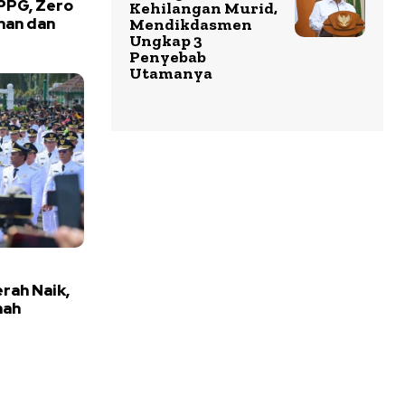
PPG, Zero
Kehilangan Murid,
nan dan
Mendikdasmen
Ungkap 3
Penyebab
Utamanya
rah Naik,
nah