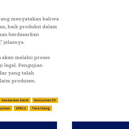
a yang menyatakan bahwa
pan, baik produksi dalam
uan berdasarkan
” jelasnya.
 akan melalui proses
 legal. Pengujian
ar yang telah
klaim produsen.
kendaraan listrik
Konsumen EV
nsumen
SPKLU
Tera Ulang