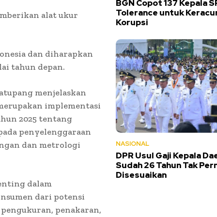
BGN Copot 137 Kepala S
Tolerance untuk Keracu
emberikan alat ukur
Korupsi
onesia dan diharapkan
lai tahun depan.
matupang menjelaskan
 merupakan implementasi
ahun 2025 tentang
a pada penyelenggaraan
angan dan metrologi
NASIONAL
DPR Usul Gaji Kepala Dae
Sudah 26 Tahun Tak Per
Disesuaikan
enting dalam
onsumen dari potensi
s pengukuran, penakaran,