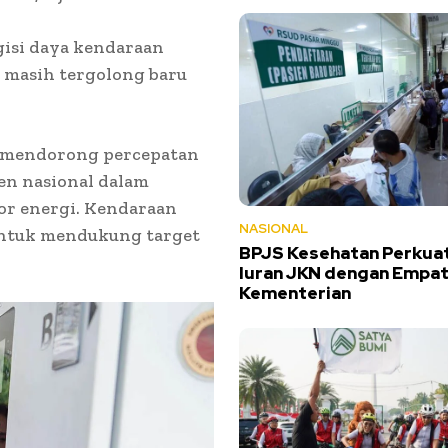
isi daya kendaraan
t masih tergolong baru
 mendorong percepatan
men nasional dalam
or energi. Kendaraan
NASIONAL
s untuk mendukung target
BPJS Kesehatan Perkuat
Iuran JKN dengan Empa
Kementerian