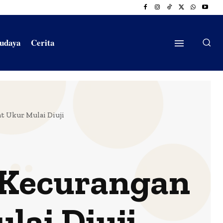
Budaya
Cerita
t Ukur Mulai Diuji
 Kecurangan
lai Diuji