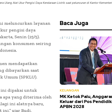
Tera Ulang Alat Ukur Pengisi Daya Kendaraan Listrik saat peluncuran di Kantor Kemen
Baca Juga
mi meluncurkan layanan
ukur pengisi daya
arta, Senin (25/5).
ungan konsumen seiring
donesia.
umen mendapatkan
ang dibayarkan saat
ik Umum (SPKLU).
ini dipakai untuk
KEUANGAN
MK Ketok Palu, Anggar
a apa yang diterima oleh
Keluar dari Pos Pendidi
agi ini alatnya baru,
APBN 2028
ni,” ujar Budi.