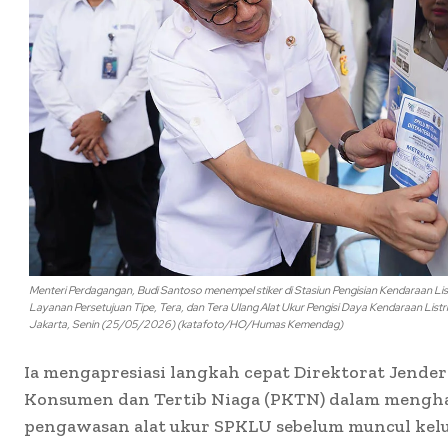
Menteri Perdagangan, Budi Santoso menempel stiker di Stasiun Pengisian Kendaraan L
Layanan Persetujuan Tipe, Tera, dan Tera Ulang Alat Ukur Pengisi Daya Kendaraan List
Jakarta, Senin (25/05/2026) (katafoto/HO/Humas Kemendag)
Ia mengapresiasi langkah cepat Direktorat Jende
Konsumen dan Tertib Niaga (PKTN) dalam mengh
pengawasan alat ukur SPKLU sebelum muncul kelu