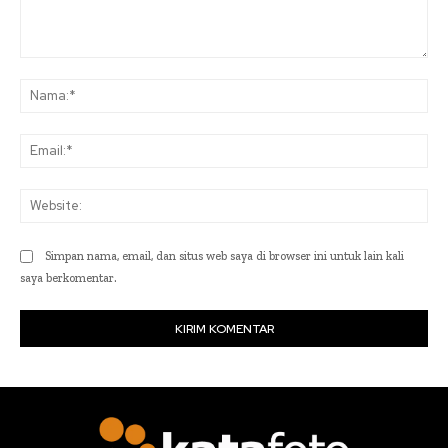
Komentar:
Na
Ema
Web
Simpan nama, email, dan situs web saya di browser ini untuk lain kali
saya berkomentar.