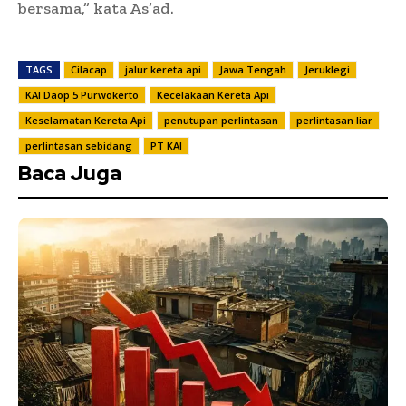
bersama,” kata As’ad.
TAGS
Cilacap
jalur kereta api
Jawa Tengah
Jeruklegi
KAI Daop 5 Purwokerto
Kecelakaan Kereta Api
Keselamatan Kereta Api
penutupan perlintasan
perlintasan liar
perlintasan sebidang
PT KAI
Baca Juga