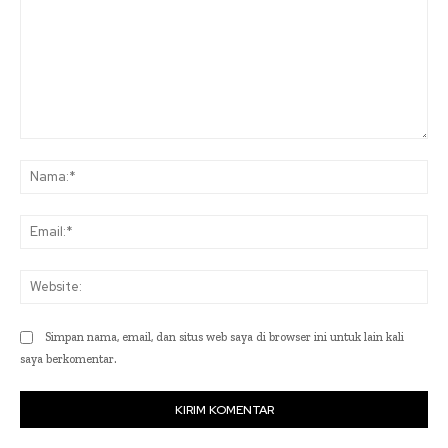
Komentar:
Na
Ema
Web
Simpan nama, email, dan situs web saya di browser ini untuk lain kali
saya berkomentar.