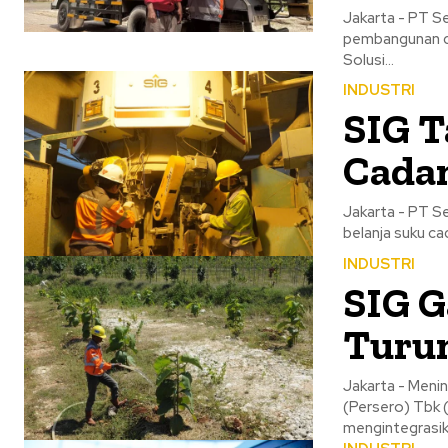
Jakarta - PT S
pembangunan da
Solusi...
INDUSTRI
SIG T
Cadan
Jakarta - PT S
belanja suku ca
INDUSTRI
SIG G
Turun
Jakarta - Menin
(Persero) Tbk 
mengintegrasika