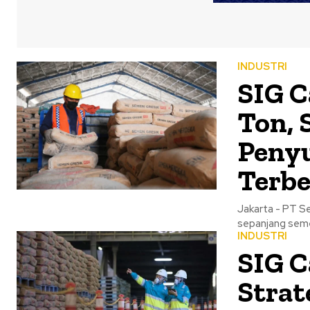
INDUSTRI
SIG C
Ton, 
Peny
Terbe
Jakarta - PT S
sepanjang seme
INDUSTRI
SIG C
Strat