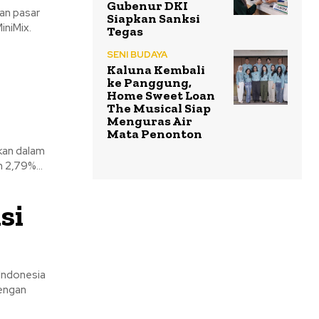
Gubenur DKI
an pasar
Siapkan Sanksi
iniMix.
Tegas
SENI BUDAYA
Kaluna Kembali
ke Panggung,
Home Sweet Loan
The Musical Siap
Menguras Air
Mata Penonton
kan dalam
 2,79%...
si
 Indonesia
engan