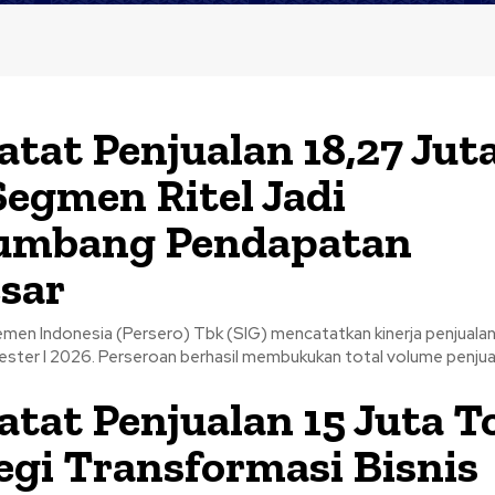
atat Penjualan 18,27 Jut
Segmen Ritel Jadi
umbang Pendapatan
sar
emen Indonesia (Persero) Tbk (SIG) mencatatkan kinerja penjualan
ster I 2026. Perseroan berhasil membukukan total volume penjual
atat Penjualan 15 Juta T
egi Transformasi Bisnis