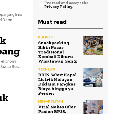
I've read and accept the
Privacy Policy
.
epanjang lima
640 ton
Must read
ik
KULINER
Snackpacking
bang
Bikin Pasar
Tradisional
Kembali Diburu
Wisatawan Gen Z
n ekonomi
 Jawab Sosial
TEKNEWS
BRIN Sebut Kapal
Listrik Nelayan
Diklaim Pangkas
Biaya hingga 70
Persen
uk
MEGAPOLITAN
Viral Nakes Cibir
Pasien BPJS,