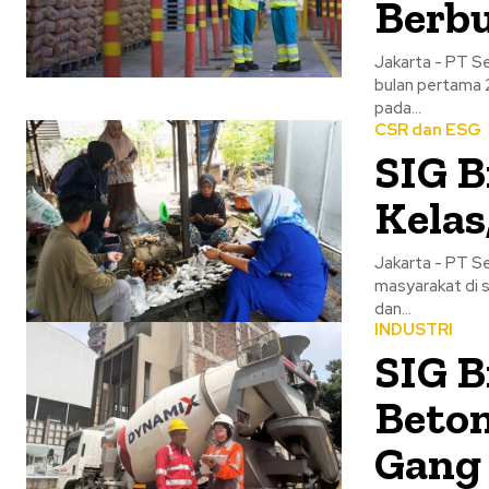
Berb
Jakarta - PT S
bulan pertama 
pada...
CSR dan ESG
SIG 
Kelas
Jakarta - PT S
masyarakat di 
dan...
INDUSTRI
SIG B
Beton
Gang