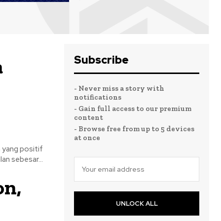
Subscribe
a
- Never miss a story with
notifications
- Gain full access to our premium
content
- Browse free from up to 5 devices
at once
 yang positif
an sebesar...
on,
UNLOCK ALL