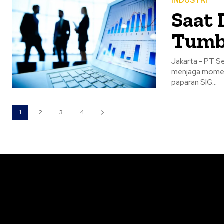
INDUSTRI
Saat 
Tumbu
Jakarta - PT S
menjaga momen
paparan SIG...
1
2
3
4