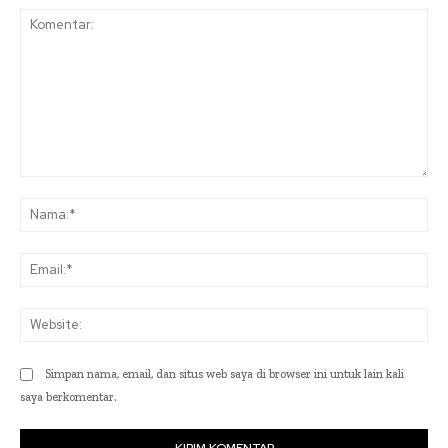
Komentar:
Na
Ema
Web
Simpan nama, email, dan situs web saya di browser ini untuk lain kali
saya berkomentar.