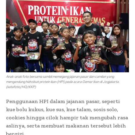
Anak-anak foto bersama sambil memegang jajanan pasar dan camilan yang
mengandung hidrolisat protein ikan (HPI) pada acara Gemar Ikan di Jogjakarta.
(katafoto/HO/KKP)
Penggunaan HPI dalam jajanan pasar, seperti
kue bolu kukus, kue sus, kue talam, sosis solo,
cookies hingga cilok hampir tak mengubah rasa
aslinya, serta membuat makanan tersebut lebih
bergizi.