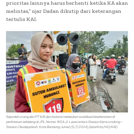
prioritas lainnya harus berhenti ketika KA akan
melintas,” ujar Dadan dikutip dari keterangan
tertulis KAI.
Sejumlah orang dari PT KAI dan instansi melakukan sosialisasi keselamatan di
perlintasan sebidang di JPL Nomor 165A Jl. Laswi antara Stasiun Kiaracondong –
Stasiun Cikudapateuh, Kota Bandung Jumat (5/7/2024).(katafoto/HO/KAI)