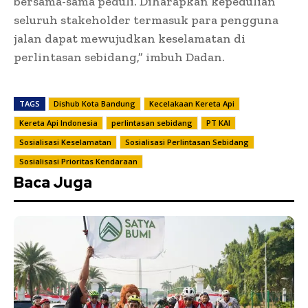
bersama-sama peduli. Diharapkan kepedulian
seluruh stakeholder termasuk para pengguna
jalan dapat mewujudkan keselamatan di
perlintasan sebidang,” imbuh Dadan.
TAGS
Dishub Kota Bandung
Kecelakaan Kereta Api
Kereta Api Indonesia
perlintasan sebidang
PT KAI
Sosialisasi Keselamatan
Sosialisasi Perlintasan Sebidang
Sosialisasi Prioritas Kendaraan
Baca Juga