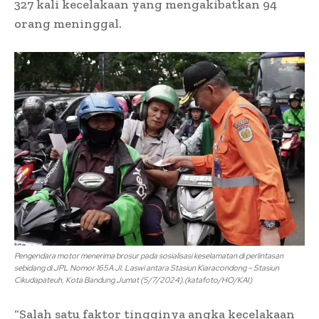
327 kali kecelakaan yang mengakibatkan 94
orang meninggal.
Pengendara motor menerima brosur pada sosialisasi keselamatan di perlintasan
sebidang di JPL Nomor 165A Jl. Laswi antara Stasiun Kiaracondong – Stasiun
Cikudapateuh, Kota Bandung Jumat (5/7/2024).(katafoto/HO/KAI)
“Salah satu faktor tingginya angka kecelakaan