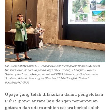
SVP Sustainability Office SIG, Johanna Daunan memaparkan langkah SIG dalam
konservasi warisan arkeologi dan budaya di Bulu Sipong IV, Pangkep, Sulawesi
Selatan, pada forum arkelogi internasional SPAFA International Conference on
Southeast Asian Archaeology and Fine Arts 2024 di Bangkok, Thailand.
(katafoto/HO/SIG)
Upaya yang telah dilakukan dalam pengelolaan
Bulu Sipong, antara lain dengan pemantauan
getaran dan udara ambien secara berkala oleh