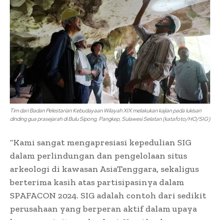
Tim dari Badan Pelestarian Kebudayaan Wilayah XIX melakukan kajian pada lukisan
dinding gua prasejarah di Bulu Sipong, Pangkep, Sulawesi Selatan (katafoto/HO/SIG)
“Kami sangat mengapresiasi kepedulian SIG
dalam perlindungan dan pengelolaan situs
arkeologi di kawasan AsiaTenggara, sekaligus
berterima kasih atas partisipasinya dalam
SPAFACON 2024. SIG adalah contoh dari sedikit
perusahaan yang berperan aktif dalam upaya