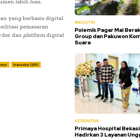
umen lebih luas.
n yang berbasis digital
INDUSTRI
silitasi pemasaran
Polemik Pagar Mal Berak
-Order dan
platform
digital
Group dan Pakuwon Ko
Suara
neur
transaksi QRIS
KESEHATAN
Primaya Hospital Bekasi
Hadirkan 3 Layanan Ung