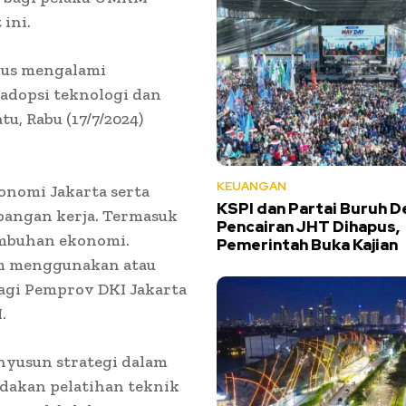
 ini.
rus mengalami
dopsi teknologi dan
, Rabu (17/7/2024)
KEUANGAN
onomi Jakarta serta
KSPI dan Partai Buruh D
pangan kerja. Termasuk
Pencairan JHT Dihapus,
mbuhan ekonomi.
Pemerintah Buka Kajian
am menggunakan atau
agi Pemprov DKI Jakarta
.
nyusun strategi dalam
dakan pelatihan teknik