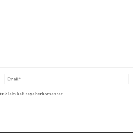
Nama:*
Em
tuk lain kali saya berkomentar.