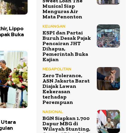
Sweet Loan The
Musical Siap
Menguras Air
Mata Penonton
KEUANGAN
hir, Lippo
KSPI dan Partai
mpak Buka
Buruh Desak Pajak
Pencairan JHT
Dihapus,
Pemerintah Buka
Kajian
MEGAPOLITAN
Zero Tolerance,
ASN Jakarta Barat
Diajak Lawan
Kekerasan
terhadap
Perempuan
NASIONAL
BGN Siapkan 1.700
 Utara
Dapur MBG di
gulan
Wilayah Stunting,