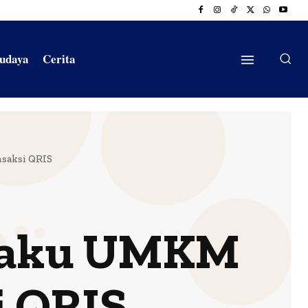
Budaya
Cerita
saksi QRIS
elaku UMKM
i QRIS