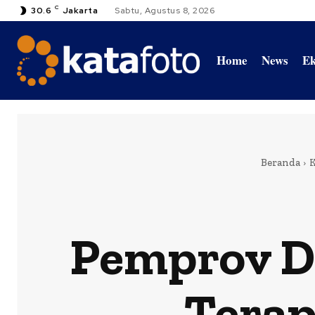
C
30.6
Jakarta
Sabtu, Agustus 8, 2026
Home
News
Ek
Beranda
Pemprov D
Terap