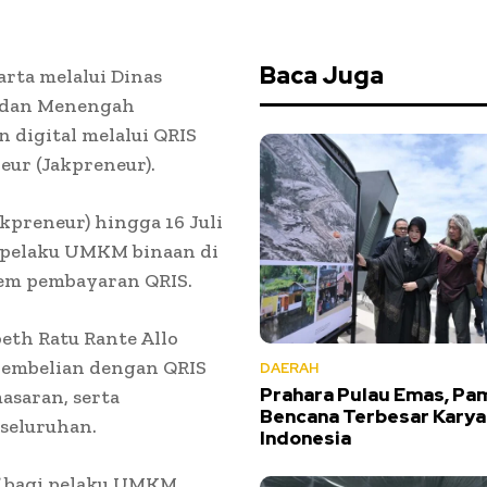
Baca Juga
rta melalui Dinas
l dan Menengah
digital melalui QRIS
ur (Jakpreneur).
kpreneur) hingga 16 Juli
ri pelaku UMKM binaan di
tem pembayaran QRIS.
eth Ratu Rante Allo
pembelian dengan QRIS
DAERAH
Prahara Pulau Emas, Pa
asaran, serta
Bencana Terbesar Karya
eseluruhan.
Indonesia
if bagi pelaku UMKM