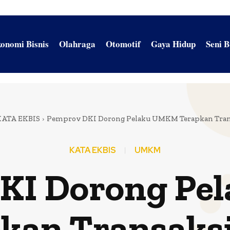
onomi Bisnis
Olahraga
Otomotif
Gaya Hidup
Seni 
KATA EKBIS
Pemprov DKI Dorong Pelaku UMKM Terapkan Tran
KATA EKBIS
UMKM
KI Dorong P
kan Transaks