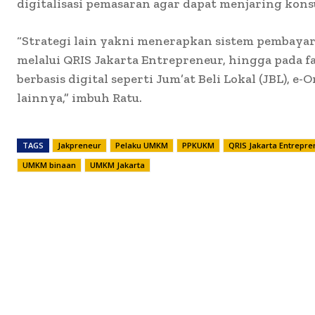
digitalisasi pemasaran agar dapat menjaring kons
“Strategi lain yakni menerapkan sistem pembayara
melalui QRIS Jakarta Entrepreneur, hingga pada fa
berbasis digital seperti Jum’at Beli Lokal (JBL), e
lainnya,” imbuh Ratu.
TAGS
Jakpreneur
Pelaku UMKM
PPKUKM
QRIS Jakarta Entrepre
UMKM binaan
UMKM Jakarta