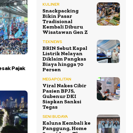
KULINER
Snackpacking
Bikin Pasar
Tradisional
Kembali Diburu
Wisatawan Gen Z
TEKNEWS
BRIN Sebut Kapal
Listrik Nelayan
Diklaim Pangkas
Biaya hingga 70
esak Pajak
Persen
MEGAPOLITAN
Viral Nakes Cibir
Pasien BPJS,
Gubenur DKI
Siapkan Sanksi
Tegas
SENI BUDAYA
Kaluna Kembali ke
Panggung, Home