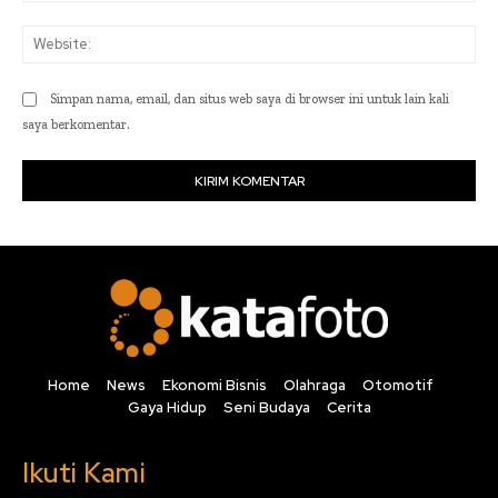
Web
Simpan nama, email, dan situs web saya di browser ini untuk lain kali
saya berkomentar.
Home
News
Ekonomi Bisnis
Olahraga
Otomotif
Gaya Hidup
Seni Budaya
Cerita
Ikuti Kami