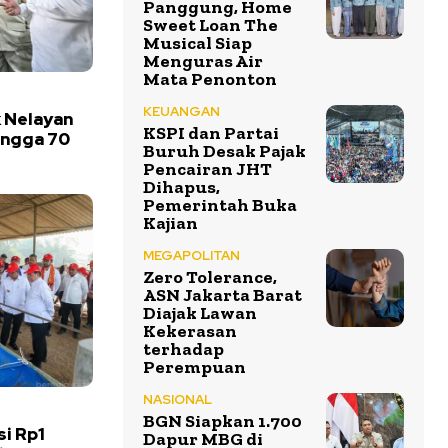
Panggung, Home
Sweet Loan The
Musical Siap
Menguras Air
Mata Penonton
KEUANGAN
k Nelayan
KSPI dan Partai
ingga 70
Buruh Desak Pajak
Pencairan JHT
Dihapus,
Pemerintah Buka
Kajian
MEGAPOLITAN
Zero Tolerance,
ASN Jakarta Barat
Diajak Lawan
Kekerasan
terhadap
Perempuan
NASIONAL
BGN Siapkan 1.700
si Rp1
Dapur MBG di