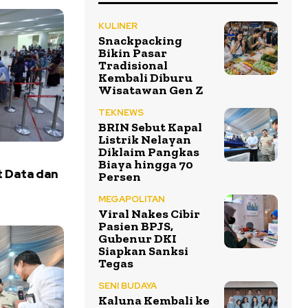
KULINER
Snackpacking
Bikin Pasar
Tradisional
Kembali Diburu
Wisatawan Gen Z
TEKNEWS
BRIN Sebut Kapal
Listrik Nelayan
Diklaim Pangkas
Biaya hingga 70
 Data dan
Persen
t
MEGAPOLITAN
Viral Nakes Cibir
Pasien BPJS,
Gubenur DKI
Siapkan Sanksi
Tegas
SENI BUDAYA
Kaluna Kembali ke