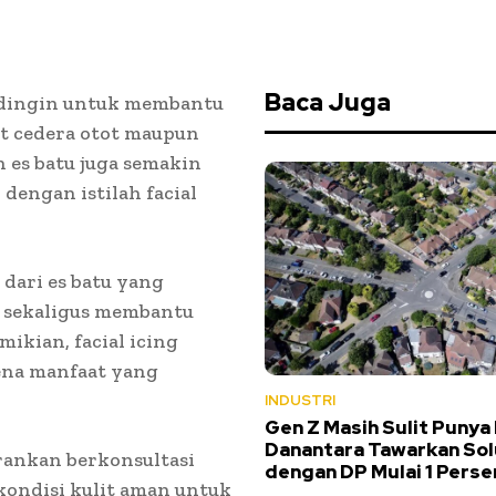
Baca Juga
s dingin untuk membantu
t cedera otot maupun
 es batu juga semakin
dengan istilah facial
dari es batu yang
 sekaligus membantu
ikian, facial icing
ena manfaat yang
INDUSTRI
Gen Z Masih Sulit Punya
Danantara Tawarkan Sol
rankan berkonsultasi
dengan DP Mulai 1 Perse
kondisi kulit aman untuk