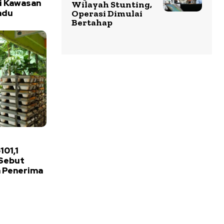
ai Kawasan
Wilayah Stunting,
adu
Operasi Dimulai
Bertahap
01,1
 Sebut
a Penerima