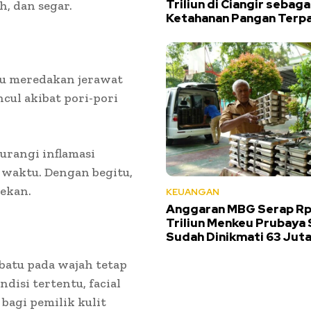
Triliun di Ciangir sebag
h, dan segar.
Ketahanan Pangan Terp
tu meredakan jerawat
ul akibat pori-pori
rangi inflamasi
 waktu. Dengan begitu,
tekan.
KEUANGAN
Anggaran MBG Serap Rp1
Triliun Menkeu Prubaya
Sudah Dinikmati 63 Jut
batu pada wajah tetap
disi tertentu, facial
bagi pemilik kulit