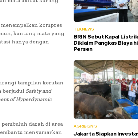
h mata akibat kurang
n menempelkan kompres
TEKNEWS
Namun, kantong mata yang
BRIN Sebut Kapal Listri
atasi hanya dengan
Diklaim Pangkas Biaya h
Persen
urangi tampilan kerutan
n berjudul
Safety and
tment of Hyperdynamic
t pembuluh darah di area
AGRIBISNIS
t membantu menyamarkan
Jakarta Siapkan Investa