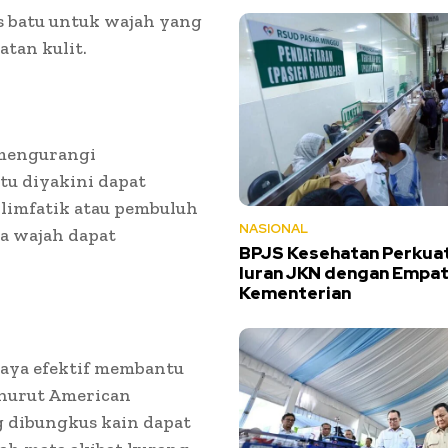
es batu untuk wajah yang
tan kulit.
 mengurangi
tu diyakini dapat
limfatik atau pembuluh
NASIONAL
a wajah dapat
BPJS Kesehatan Perkuat
Iuran JKN dengan Empa
Kementerian
aya efektif membantu
nurut American
 dibungkus kain dapat