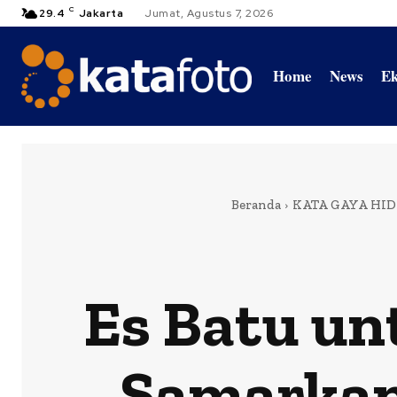
C
29.4
Jakarta
Jumat, Agustus 7, 2026
Home
News
Ek
Beranda
KATA GAYA HI
Es Batu un
Samarkan 