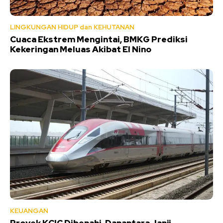
LINGKUNGAN HIDUP dan KEHUTANAN
Cuaca Ekstrem Mengintai, BMKG Prediksi
Kekeringan Meluas Akibat El Nino
KEUANGAN
Proyek KCIC Dibenahi, Danantara Janji