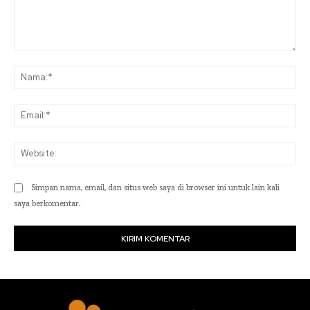
Komentar:
Na
Ema
Web
Simpan nama, email, dan situs web saya di browser ini untuk lain kali
saya berkomentar.