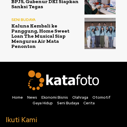
BPJS, Gubenur DKI Siapkan
Sanksi Tegas
SENI BUDAYA
Kaluna Kembali ke
Panggung, Home Sweet
Loan The Musical Siap
Menguras Air Mata
Penonton
Home
News
Ekonomi Bisnis
Olahraga
Otomotif
Gaya Hidup
Seni Budaya
Cerita
Ikuti Kami