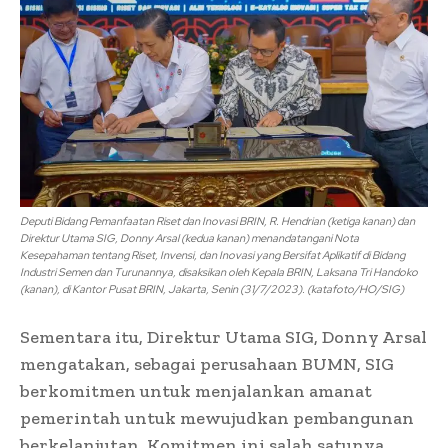
Deputi Bidang Pemanfaatan Riset dan Inovasi BRIN, R. Hendrian (ketiga kanan) dan
Direktur Utama SIG, Donny Arsal (kedua kanan) menandatangani Nota
Kesepahaman tentang Riset, Invensi, dan Inovasi yang Bersifat Aplikatif di Bidang
Industri Semen dan Turunannya, disaksikan oleh Kepala BRIN, Laksana Tri Handoko
(kanan), di Kantor Pusat BRIN, Jakarta, Senin (31/7/2023). (katafoto/HO/SIG)
Sementara itu, Direktur Utama SIG, Donny Arsal
mengatakan, sebagai perusahaan BUMN, SIG
berkomitmen untuk menjalankan amanat
pemerintah untuk mewujudkan pembangunan
berkelanjutan. Komitmen ini salah satunya