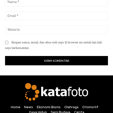
Na
Ema
Web
Simpan nama, email, dan situs web saya di browser ini untuk lain kali
saya berkomentar.
Home
News
Ekonomi Bisnis
Olahraga
Otomotif
Gaya Hidup
Seni Budaya
Cerita