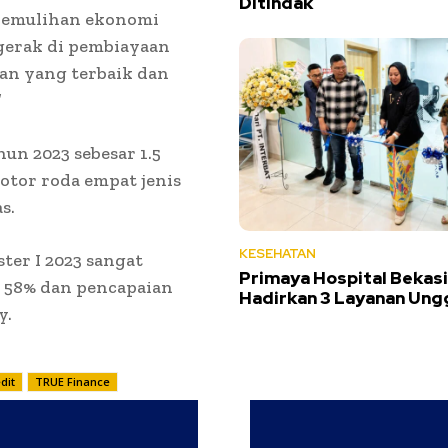
Ditindak
pemulihan ekonomi
gerak di pembiayaan
an yang terbaik dan
”
n 2023 sebesar 1.5
otor roda empat jenis
s.
KESEHATAN
ter I 2023 sangat
Primaya Hospital Bekasi
 58% dan pencapaian
Hadirkan 3 Layanan Ung
y.
dit
TRUE Finance