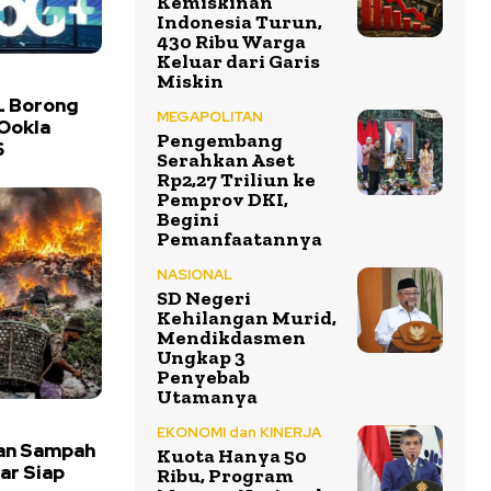
Kemiskinan
Indonesia Turun,
430 Ribu Warga
Keluar dari Garis
Miskin
L Borong
MEGAPOLITAN
Ookla
Pengembang
6
Serahkan Aset
Rp2,27 Triliun ke
Pemprov DKI,
Begini
Pemanfaatannya
NASIONAL
SD Negeri
Kehilangan Murid,
Mendikdasmen
Ungkap 3
Penyebab
Utamanya
EKONOMI dan KINERJA
an Sampah
Kuota Hanya 50
ar Siap
Ribu, Program