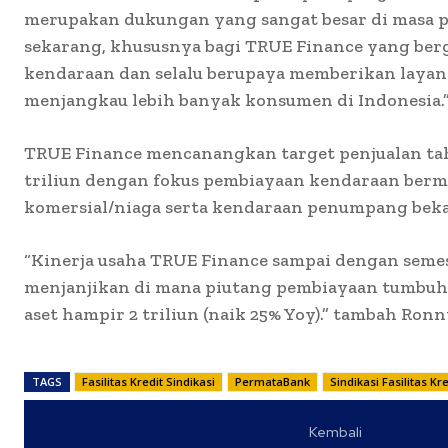
merupakan dukungan yang sangat besar di masa 
sekarang, khususnya bagi TRUE Finance yang ber
kendaraan dan selalu berupaya memberikan layan
menjangkau lebih banyak konsumen di Indonesia.
TRUE Finance mencanangkan target penjualan tahu
triliun dengan fokus pembiayaan kendaraan berm
komersial/niaga serta kendaraan penumpang beka
“Kinerja usaha TRUE Finance sampai dengan semes
menjanjikan di mana piutang pembiayaan tumbuh
aset hampir 2 triliun (naik 25% Yoy).” tambah Ronn
TAGS
Fasilitas Kredit Sindikasi
PermataBank
Sindikasi Fasilitas Kre
Kembali