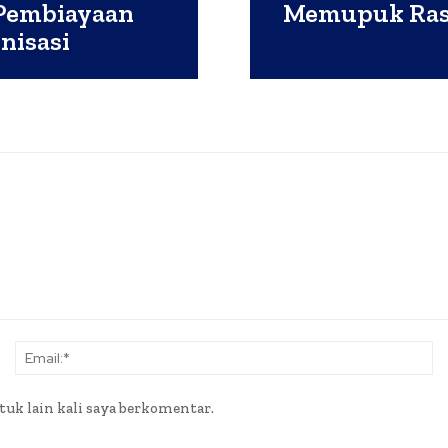
 Pembiayaan
Memupuk Rasa
nisasi
Nama:*
Em
tuk lain kali saya berkomentar.