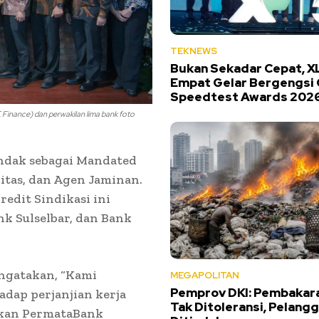
TEKNEWS
Bukan Sekadar Cepat, X
Empat Gelar Bergengsi 
Speedtest Awards 202
Finance) dan perwakilan lima bank foto
indak sebagai Mandated
itas, dan Agen Jaminan.
redit Sindikasi ini
nk Sulselbar, dan Bank
ngatakan, “Kami
MEGAPOLITAN
Pemprov DKI: Pembakar
dap perjanjian kerja
Tak Ditoleransi, Pelangg
rikan PermataBank