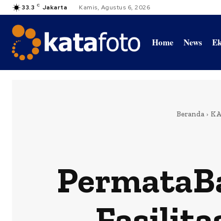
C
33.3
Jakarta
Kamis, Agustus 6, 2026
Home
News
Ek
Beranda
KA
PermataB
Fasilit