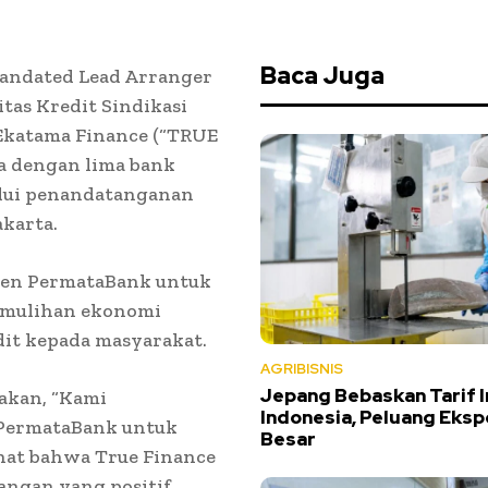
Baca Juga
Mandated Lead Arranger
tas Kredit Sindikasi
Ekatama Finance (“TRUE
a dengan lima bank
alui penandatanganan
akarta.
tmen PermataBank untuk
emulihan ekonomi
dit kepada masyarakat.
AGRIBISNIS
Jepang Bebaskan Tarif 
akan, “Kami
Indonesia, Peluang Eksp
 PermataBank untuk
Besar
hat bahwa True Finance
angan yang positif