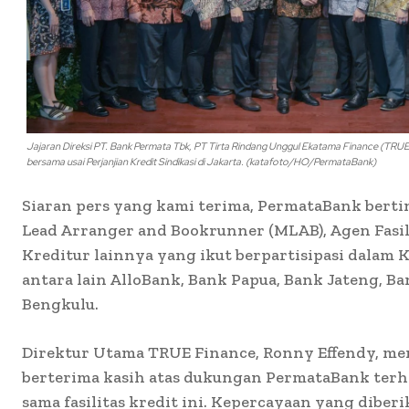
Jajaran Direksi PT. Bank Permata Tbk, PT Tirta Rindang Unggul Ekatama Finance (TRUE 
bersama usai Perjanjian Kredit Sindikasi di Jakarta. (katafoto/HO/PermataBank)
Siaran pers yang kami terima, PermataBank bert
Lead Arranger and Bookrunner (MLAB), Agen Fasil
Kreditur lainnya yang ikut berpartisipasi dalam K
antara lain AlloBank, Bank Papua, Bank Jateng, Ba
Bengkulu.
Direktur Utama TRUE Finance, Ronny Effendy, me
berterima kasih atas dukungan PermataBank terha
sama fasilitas kredit ini. Kepercayaan yang dibe