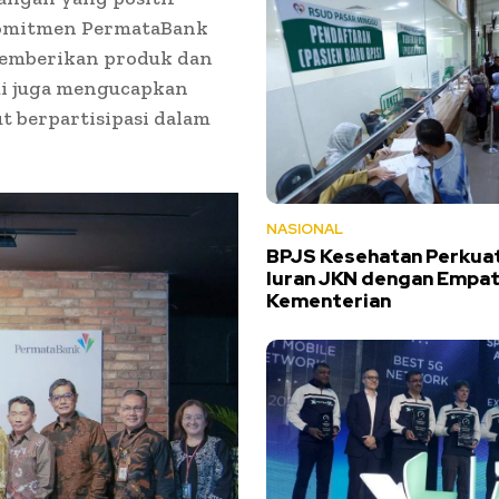
 komitmen PermataBank
memberikan produk dan
mi juga mengucapkan
t berpartisipasi dalam
NASIONAL
BPJS Kesehatan Perkuat
Iuran JKN dengan Empa
Kementerian