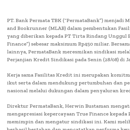
PT. Bank Permata TBK (“PermataBank”) menjadi 
and Bookrunner (MLAB) dalam pembentukan Fasili
yang diberikan kepada PT Tirta Rindang Unggul 
Finance”) sebesar maksimum Rp450 miliar. Bersam
lainnya, PermataBank meresmikan sindikasi mel
Perjanjian Kredit Sindikasi pada Senin (28/08) di J
Kerja sama Fasilitas Kredit ini merupakan komi
ikut serta dalam mendukung pertumbuhan dan p
nasional melalui dukungan dalam penyaluran kre
Direktur PermataBank, Herwin Bustaman mengat
mengapresiasi kepercayaan True Finance kepada
memimpin dan mengatur sindikasi ini. Kami meli
berhasil bertahan dan mencatatkan performa keu