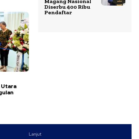
Magang Nasional
Diserbu 400 Ribu
Pendaftar
 Utara
gulan
Lanjut