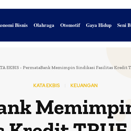
onomi Bisnis
Olahraga
Otomotif
Gaya Hidup
Seni 
TA EKBIS
PermataBank Memimpin Sindikasi Fasilitas Kredit 
KATA EKBIS
KEUANGAN
ank Memimpin 
as Kredit TRUE