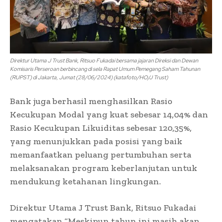
Direktur Utama J Trust Bank, Ritsuo Fukadai bersama jajaran Direksi dan Dewan
Komisaris Perseroan berbincang di sela Rapat Umum Pemegang Saham Tahunan
(RUPST) di Jakarta, Jumat (28/06/2024) (katafoto/HO/J Trust)
Bank juga berhasil menghasilkan Rasio
Kecukupan Modal yang kuat sebesar 14,04% dan
Rasio Kecukupan Likuiditas sebesar 120,35%,
yang menunjukkan pada posisi yang baik
memanfaatkan peluang pertumbuhan serta
melaksanakan program keberlanjutan untuk
mendukung ketahanan lingkungan.
Direktur Utama J Trust Bank, Ritsuo Fukadai
mengatakan “Meskipun tahun ini masih akan