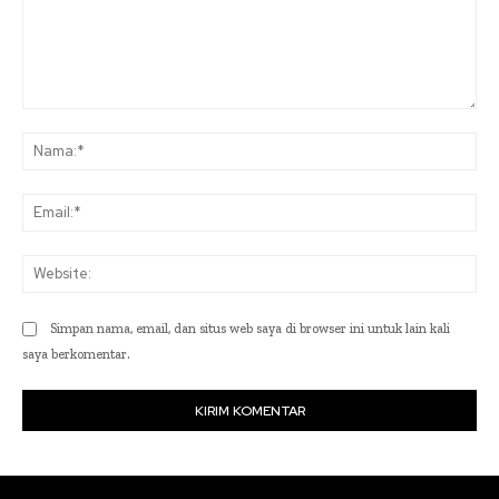
Komentar:
Na
Ema
Web
Simpan nama, email, dan situs web saya di browser ini untuk lain kali
saya berkomentar.