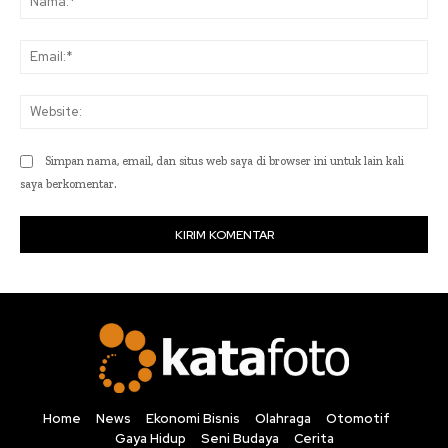
Ema
Web
Simpan nama, email, dan situs web saya di browser ini untuk lain kali
saya berkomentar.
Home
News
Ekonomi Bisnis
Olahraga
Otomotif
Gaya Hidup
Seni Budaya
Cerita