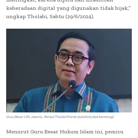
keberadaan digital yang digunakan tidak bijak,”
ungkap Tholabi, Sabtu (29/6/2024).
Guru Besar UIN Jakarta, Ahmad Tholabi Kharlie (katafoto/dok kemenag)
Menurut Guru Besar Hukum Islam ini, pemicu