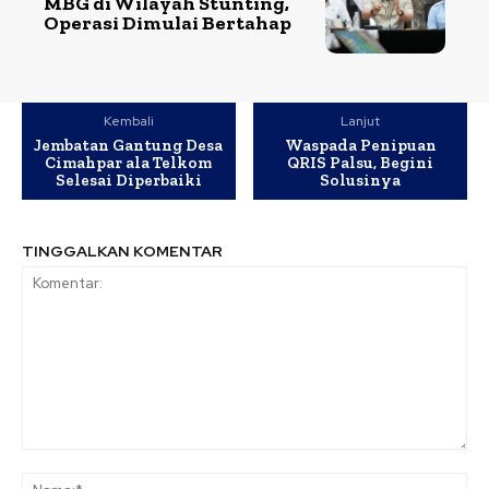
MBG di Wilayah Stunting,
Operasi Dimulai Bertahap
Kembali
Lanjut
Jembatan Gantung Desa
Waspada Penipuan
Cimahpar ala Telkom
QRIS Palsu, Begini
Selesai Diperbaiki
Solusinya
TINGGALKAN KOMENTAR
Komentar:
Na