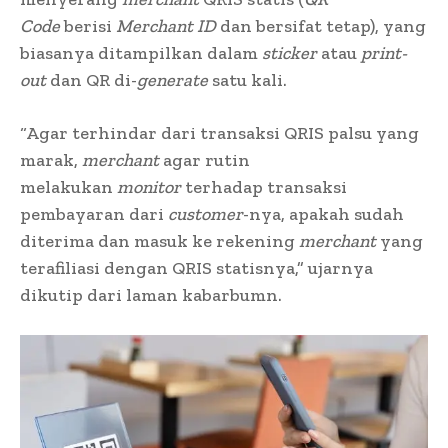
Code
berisi
Merchant ID
dan bersifat tetap), yang
biasanya ditampilkan dalam
sticker
atau
print-
out
dan QR di-
generate
satu kali.
“Agar terhindar dari transaksi QRIS palsu yang
marak,
merchant
agar rutin
melakukan
monitor
terhadap transaksi
pembayaran dari
customer
-nya, apakah sudah
diterima dan masuk ke rekening
merchant
yang
terafiliasi dengan QRIS statisnya,” ujarnya
dikutip dari laman kabarbumn.