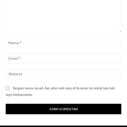
Komentar:
Na
Ema
Web
Simpan nama, email, dan situs web saya di browser ini untuk lain kali
saya berkomentar.