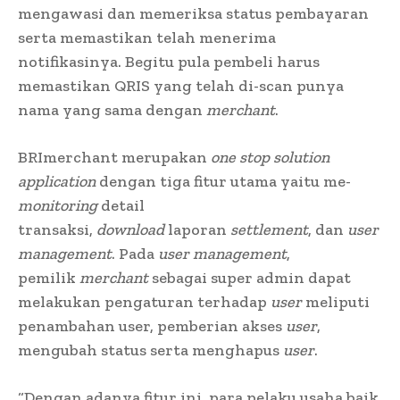
mengawasi dan memeriksa status pembayaran
serta memastikan telah menerima
notifikasinya. Begitu pula pembeli harus
memastikan QRIS yang telah di-scan punya
nama yang sama dengan
merchant
.
BRImerchant merupakan
one stop solution
application
dengan tiga fitur utama yaitu me-
monitoring
detail
transaksi,
download
laporan
settlement
, dan
user
management
. Pada
user management
,
pemilik
merchant
sebagai super admin dapat
melakukan pengaturan terhadap
user
meliputi
penambahan user, pemberian akses
user
,
mengubah status serta menghapus
user
.
“Dengan adanya fitur ini, para pelaku usaha baik