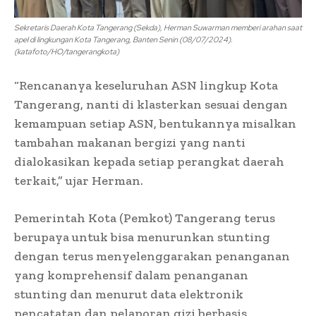
Sekretaris Daerah Kota Tangerang (Sekda), Herman Suwarman memberi arahan saat
apel di lingkungan Kota Tangerang, Banten Senin (08/07/2024).
(katafoto/HO/tangerangkota)
“Rencananya keseluruhan ASN lingkup Kota
Tangerang, nanti di klasterkan sesuai dengan
kemampuan setiap ASN, bentukannya misalkan
tambahan makanan bergizi yang nanti
dialokasikan kepada setiap perangkat daerah
terkait,” ujar Herman.
Pemerintah Kota (Pemkot) Tangerang terus
berupaya untuk bisa menurunkan stunting
dengan terus menyelenggarakan penanganan
yang komprehensif dalam penanganan
stunting dan menurut data elektronik
pencatatan dan pelaporan gizi berbasis