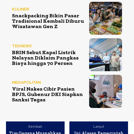
KULINER
Snackpacking Bikin Pasar
Tradisional Kembali Diburu
Wisatawan Gen Z
TEKNEWS
BRIN Sebut Kapal Listrik
Nelayan Diklaim Pangkas
Biaya hingga 70 Persen
MEGAPOLITAN
Viral Nakes Cibir Pasien
BPJS, Gubenur DKI Siapkan
Sanksi Tegas
Kembali
Lanjut
Tim Gegana Musnahkan
Ini Alasan Pemerintah