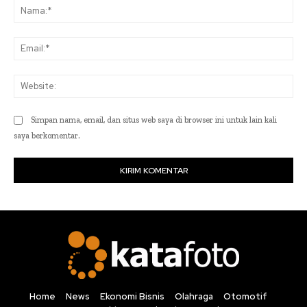
Na
Ema
Web
Simpan nama, email, dan situs web saya di browser ini untuk lain kali
saya berkomentar.
Home
News
Ekonomi Bisnis
Olahraga
Otomotif