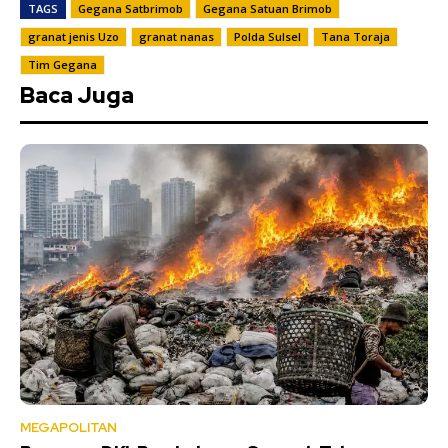
TAGS
Gegana Satbrimob
Gegana Satuan Brimob
granat jenis Uzo
granat nanas
Polda Sulsel
Tana Toraja
Tim Gegana
Baca Juga
MEGAPOLITAN