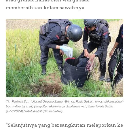
membersihkan kolam sawahnya.
Tim Penjinak Bom (Jibom) Gegana Satuan Brimob Polda Sulsel memusnahkan sebuah
bom militer (granat) yang ditemukan warga di kolam sawah, Tana Toraja Sabtu
(6/7/2024) (katafoto/HO/Polda Sulsel)
“Selanjutnya yang bersangkutan melaporkan ke