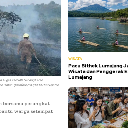
WISATA
Pacu Bithek Lumajang J
Wisata dan Penggerak 
Lumajang
n Tugas Karhutla Sebang Pereh
aten Bintan. (katafoto/HO/BPBD Kabupaten
n bersama perangkat
ibantu warga setempat