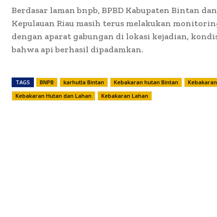
Berdasar laman bnpb, BPBD Kabupaten Bintan dan
Kepulauan Riau masih terus melakukan monitorin
dengan aparat gabungan di lokasi kejadian, kondis
bahwa api berhasil dipadamkan.
TAGS
BNPB
karhutla Bintan
Kebakaran hutan Bintan
Kebakaran 
Kebakaran Hutan dan Lahan
Kebakaran Lahan