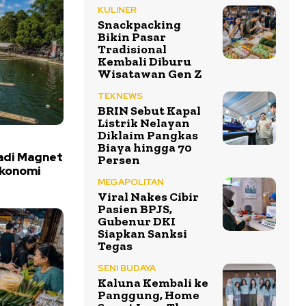
KULINER
Snackpacking
Bikin Pasar
Tradisional
Kembali Diburu
Wisatawan Gen Z
TEKNEWS
BRIN Sebut Kapal
Listrik Nelayan
Diklaim Pangkas
Biaya hingga 70
adi Magnet
Persen
Ekonomi
MEGAPOLITAN
Viral Nakes Cibir
Pasien BPJS,
Gubenur DKI
Siapkan Sanksi
Tegas
SENI BUDAYA
Kaluna Kembali ke
Panggung, Home