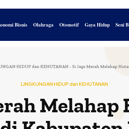
onomi Bisnis
Olahraga
Otomotif
Gaya Hidup
Seni 
UNGAN HIDUP dan KEHUTANAN
Si Jago Merah Melahap Huta
LINGKUNGAN HIDUP dan KEHUTANAN
erah Melahap
di Kabupaten