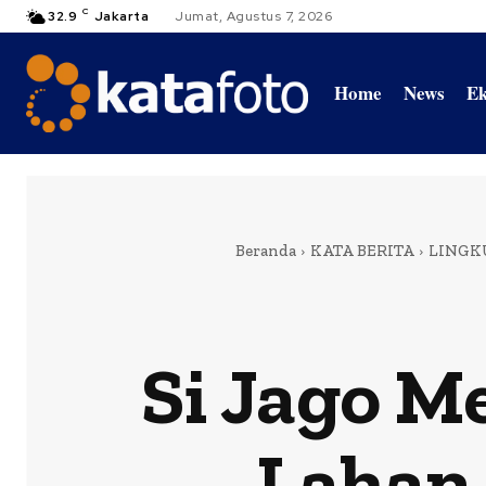
C
32.9
Jakarta
Jumat, Agustus 7, 2026
Home
News
Ek
Beranda
KATA BERITA
LINGK
Si Jago M
Lahan 