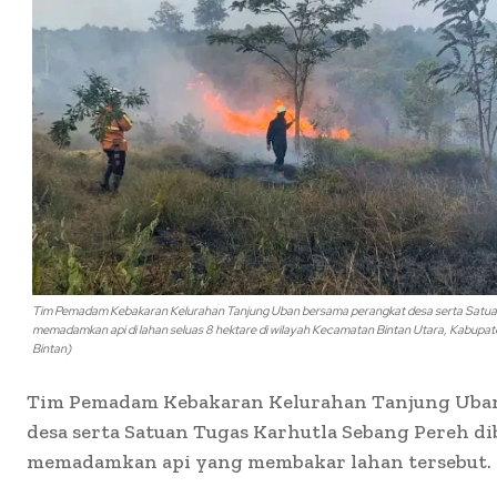
Tim Pemadam Kebakaran Kelurahan Tanjung Uban bersama perangkat desa serta Satua
memadamkan api di lahan seluas 8 hektare di wilayah Kecamatan Bintan Utara, Kabup
Bintan)
Tim Pemadam Kebakaran Kelurahan Tanjung Uba
desa serta Satuan Tugas Karhutla Sebang Pereh d
memadamkan api yang membakar lahan tersebut.