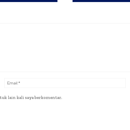
Nama:*
Em
tuk lain kali saya berkomentar.