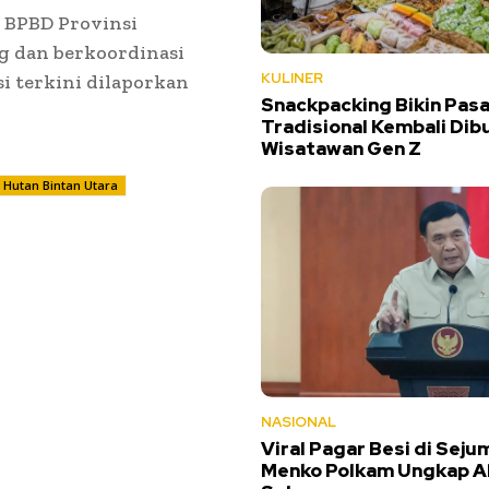
 BPBD Provinsi
g dan berkoordinasi
KULINER
i terkini dilaporkan
Snackpacking Bikin Pasa
Tradisional Kembali Dib
Wisatawan Gen Z
Hutan Bintan Utara
NASIONAL
Viral Pagar Besi di Seju
Menko Polkam Ungkap A