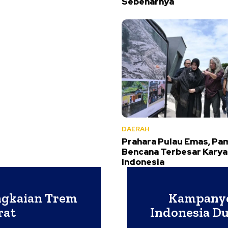
Sebenarnya
DAERAH
Prahara Pulau Emas, Pa
Bencana Terbesar Karya
Indonesia
angkaian Trem
Kampanye
rat
Indonesia D