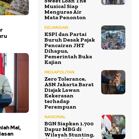
Sweet Loan The
Musical Siap
Menguras Air
Mata Penonton
KEUANGAN
r
KSPI dan Partai
uru
Buruh Desak Pajak
Pencairan JHT
Dihapus,
Pemerintah Buka
Kajian
MEGAPOLITAN
Zero Tolerance,
ASN Jakarta Barat
Diajak Lawan
Kekerasan
terhadap
Perempuan
NASIONAL
BGN Siapkan 1.700
mlah Mal,
Dapur MBG di
lasan
Wilayah Stunting,