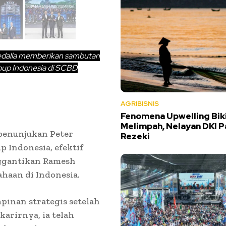
Medalla memberikan sambutan
oup Indonesia di SCBD
AGRIBISNIS
Fenomena Upwelling Biki
Melimpah, Nelayan DKI 
enunjukan Peter
Rezeki
 Indonesia, efektif
nggantikan Ramesh
haan di Indonesia.
inan strategis setelah
arirnya, ia telah