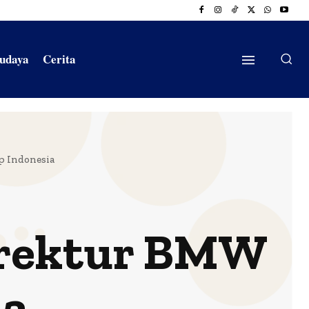
Budaya
Cerita
p Indonesia
irektur BMW
ia