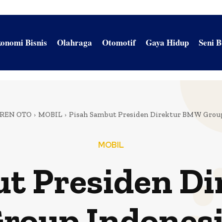
onomi Bisnis
Olahraga
Otomotif
Gaya Hidup
Seni 
REN OTO
MOBIL
Pisah Sambut Presiden Direktur BMW Grou
MOBIL
ut Presiden D
roup Indones