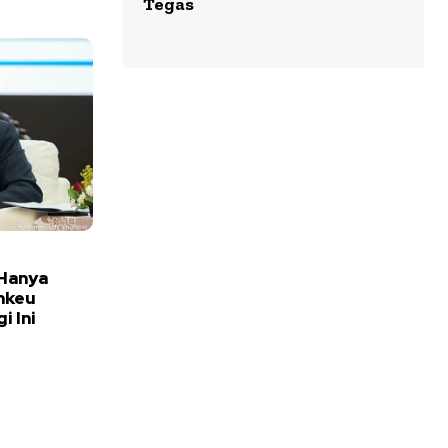
Tegas
Hanya
nkeu
i Ini