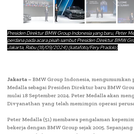
Presiden Direktur BMW Group Indonesia yang baru, Peter 
perdana pada acara pisah sambut Presiden Direktur BMW Gr
Jakarta, Rabu (18/09/2024) (katafoto/Fery Pradolo)
Jakarta –
BMW Group Indonesia, mengumumkan p
Medalla sebagai Presiden Direktur baru BMW Group
mulai 18 September 2024. Peter Medalla akan me
Divyanathan yang telah memimpin operasi perusa
Peter Medalla (51) membawa pengalaman kepemimp
bekerja dengan BMW Group sejak 2005. Sepanjang k