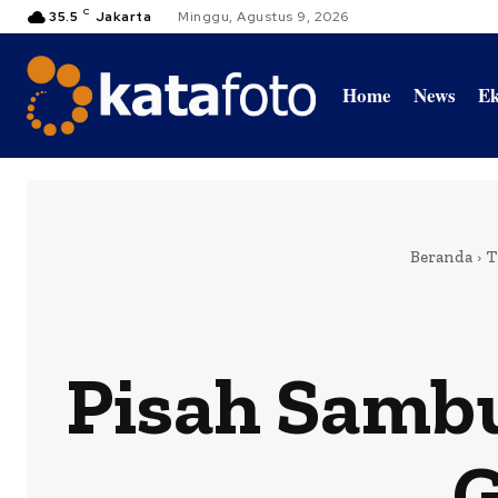
C
35.5
Jakarta
Minggu, Agustus 9, 2026
Home
News
Ek
Beranda
T
Pisah Samb
G