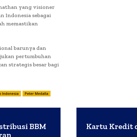
athan yang visioner
n Indonesia sebagai
lah memastikan
ional barunya dan
jukan pertumbuhan
n strategis besar bagi
p Indonesia
Peter Medalla
istribusi BBM
Kartu Kredit 
ran