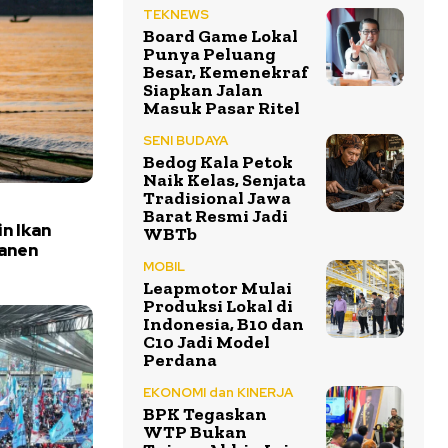
TEKNEWS
Board Game Lokal
Punya Peluang
Besar, Kemenekraf
Siapkan Jalan
Masuk Pasar Ritel
SENI BUDAYA
Bedog Kala Petok
Naik Kelas, Senjata
Tradisional Jawa
Barat Resmi Jadi
n Ikan
WBTb
Panen
MOBIL
Leapmotor Mulai
Produksi Lokal di
Indonesia, B10 dan
C10 Jadi Model
Perdana
EKONOMI dan KINERJA
BPK Tegaskan
WTP Bukan