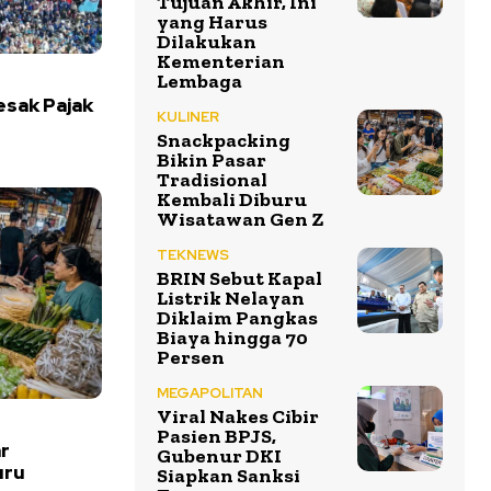
Tujuan Akhir, Ini
yang Harus
Dilakukan
Kementerian
Lembaga
esak Pajak
KULINER
Snackpacking
Bikin Pasar
Tradisional
Kembali Diburu
Wisatawan Gen Z
TEKNEWS
BRIN Sebut Kapal
Listrik Nelayan
Diklaim Pangkas
Biaya hingga 70
Persen
MEGAPOLITAN
Viral Nakes Cibir
Pasien BPJS,
r
Gubenur DKI
uru
Siapkan Sanksi