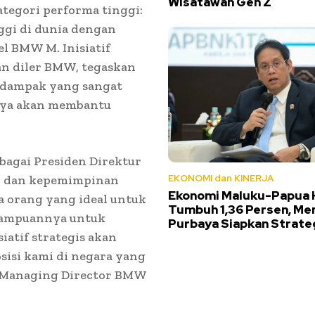
Wisatawan Gen Z
ategori performa tinggi:
ggi di dunia dengan
l BMW M. Inisiatif
an diler BMW, tegaskan
 dampak yang sangat
nnya akan membantu
bagai Presiden Direktur
EKONOMI dan KINERJA
i dan kepemimpinan
Ekonomi Maluku-Papua 
a orang yang ideal untuk
Tumbuh 1,36 Persen, Me
mampuannya untuk
Purbaya Siapkan Strateg
atif strategis akan
isi kami di negara yang
n, Managing Director BMW