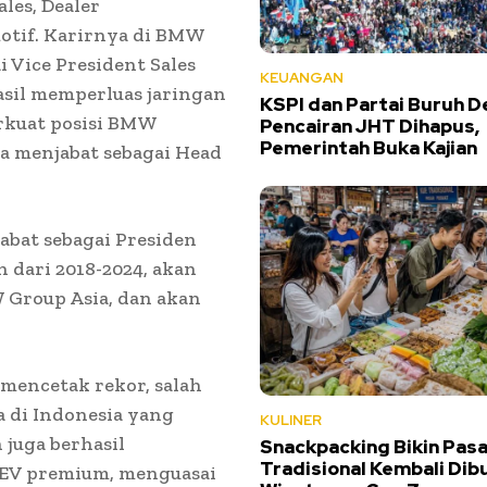
les, Dealer
otif. Karirnya di BMW
i Vice President Sales
KEUANGAN
asil memperluas jaringan
KSPI dan Partai Buruh D
rkuat posisi BMW
Pencairan JHT Dihapus,
Pemerintah Buka Kajian
a menjabat sebagai Head
abat sebagai Presiden
 dari 2018-2024, akan
 Group Asia, dan akan
encetak rekor, salah
 di Indonesia yang
KULINER
 juga berhasil
Snackpacking Bikin Pasa
Tradisional Kembali Dib
EV premium, menguasai