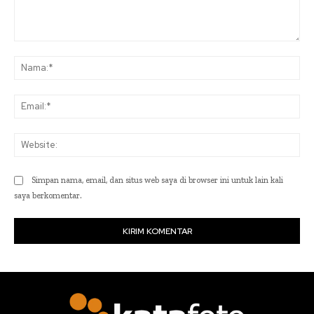
Komentar:
Na
Ema
Web
Simpan nama, email, dan situs web saya di browser ini untuk lain kali
saya berkomentar.