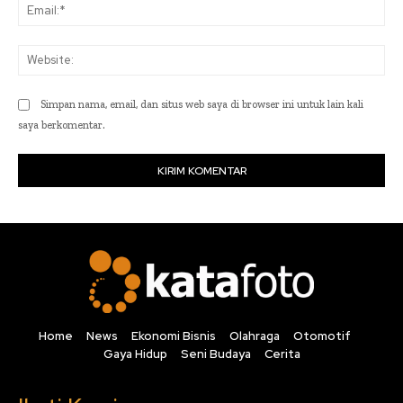
Ema
Web
Simpan nama, email, dan situs web saya di browser ini untuk lain kali
saya berkomentar.
Home
News
Ekonomi Bisnis
Olahraga
Otomotif
Gaya Hidup
Seni Budaya
Cerita