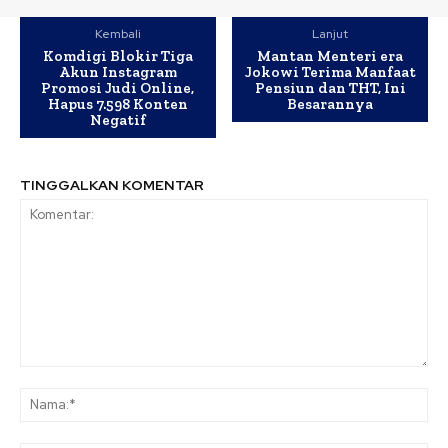
Kembali
Lanjut
Komdigi Blokir Tiga
Mantan Menteri era
Akun Instagram
Jokowi Terima Manfaat
Promosi Judi Online,
Pensiun dan THT, Ini
Hapus 7.598 Konten
Besarannya
Negatif
TINGGALKAN KOMENTAR
Komentar:
Na