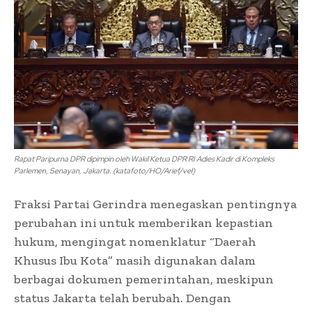
Rapat Paripurna DPR dipimpin oleh Wakil Ketua DPR RI Adies Kadir di Kompleks
Parlemen, Senayan, Jakarta. (katafoto/HO/Arief/vel)
Fraksi Partai Gerindra menegaskan pentingnya
perubahan ini untuk memberikan kepastian
hukum, mengingat nomenklatur “Daerah
Khusus Ibu Kota” masih digunakan dalam
berbagai dokumen pemerintahan, meskipun
status Jakarta telah berubah. Dengan