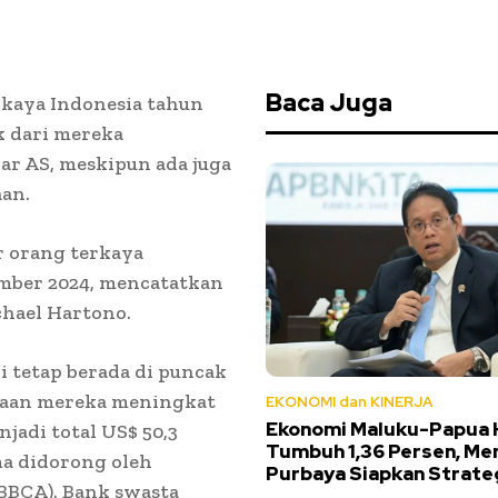
Baca Juga
rkaya Indonesia tahun
 dari mereka
ar AS, meskipun ada juga
an.
r orang terkaya
sember 2024, mencatatkan
chael Hartono.
i tetap berada di puncak
ayaan mereka meningkat
EKONOMI dan KINERJA
Ekonomi Maluku-Papua 
njadi total US$ 50,3
Tumbuh 1,36 Persen, Me
ma didorong oleh
Purbaya Siapkan Strateg
BBCA). Bank swasta