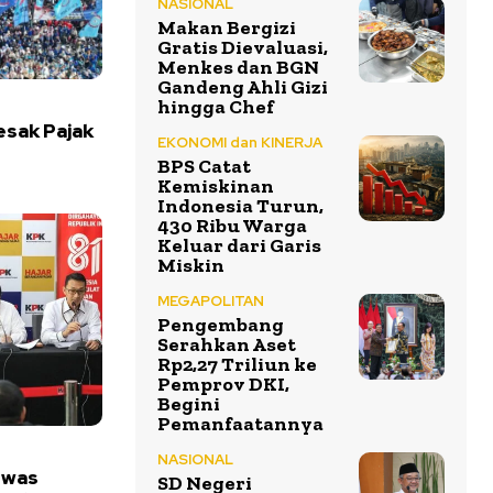
NASIONAL
Makan Bergizi
Gratis Dievaluasi,
Menkes dan BGN
Gandeng Ahli Gizi
hingga Chef
esak Pajak
EKONOMI dan KINERJA
BPS Catat
Kemiskinan
Indonesia Turun,
430 Ribu Warga
Keluar dari Garis
Miskin
MEGAPOLITAN
Pengembang
Serahkan Aset
Rp2,27 Triliun ke
Pemprov DKI,
Begini
Pemanfaatannya
NASIONAL
ewas
SD Negeri