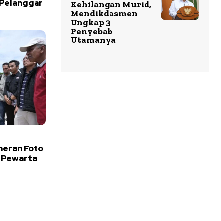
 Pelanggar
Kehilangan Murid,
Mendikdasmen
Ungkap 3
Penyebab
Utamanya
meran Foto
 Pewarta