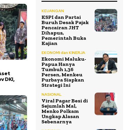
KEUANGAN
KSPI dan Partai
Buruh Desak Pajak
Pencairan JHT
Dihapus,
Pemerintah Buka
Kajian
EKONOMI dan KINERJA
Ekonomi Maluku-
Papua Hanya
Tumbuh 1,36
Aset
Persen, Menkeu
v DKI,
Purbaya Siapkan
Strategi Ini
NASIONAL
Viral Pagar Besi di
Sejumlah Mal,
Menko Polkam
Ungkap Alasan
Sebenarnya