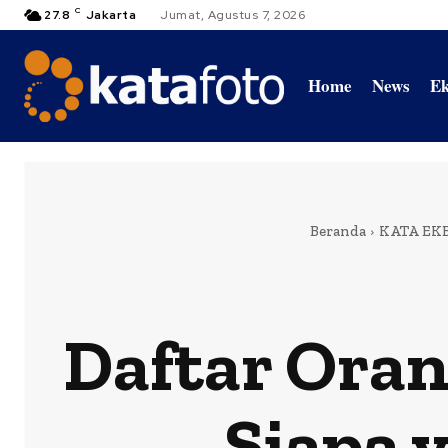
C
27.8
Jakarta
Jumat, Agustus 7, 2026
Home
News
Ek
Beranda
KATA EKB
Daftar Oran
Siapa 