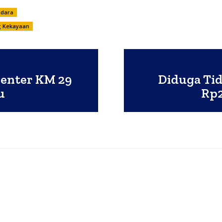
udara
g Kekayaan
enter KM 29
Diduga Tid
u
Rp2