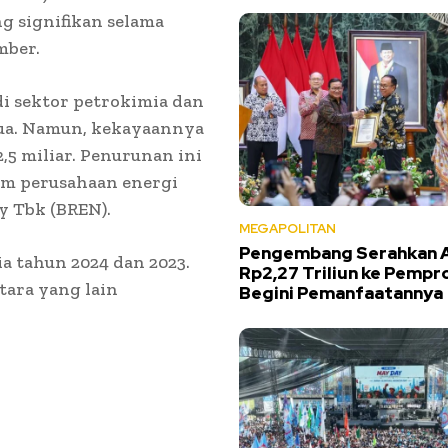
 signifikan selama
mber.
 di sektor petrokimia dan
dua. Namun, kekayaannya
5 miliar. Penurunan ini
ham perusahaan energi
y Tbk (BREN).
MEGAPOLITAN
Pengembang Serahkan 
ia tahun 2024 dan 2023.
Rp2,27 Triliun ke Pempro
ara yang lain
Begini Pemanfaatannya