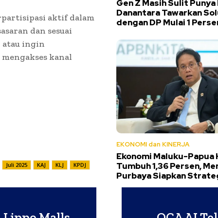
Gen Z Masih Sulit Punya
Danantara Tawarkan Sol
artisipasi aktif dalam
dengan DP Mulai 1 Perse
asaran dan sesuai
 atau ingin
t mengakses kanal
EKONOMI dan KINERJA
Ekonomi Maluku-Papua 
Tumbuh 1,36 Persen, Me
Juli 2025
KAJ
KLJ
KPDJ
Purbaya Siapkan Strateg
 Lippo Malls
OCA AI Te