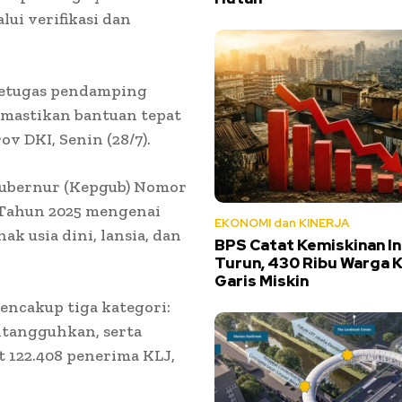
ui verifikasi dan
 petugas pendamping
emastikan bantuan tepat
v DKI, Senin (28/7).
Gubernur (Kepgub) Nomor
 Tahun 2025 mengenai
EKONOMI dan KINERJA
k usia dini, lansia, dan
BPS Catat Kemiskinan I
Turun, 430 Ribu Warga K
Garis Miskin
encakup tiga kategori:
itangguhkan, serta
t 122.408 penerima KLJ,