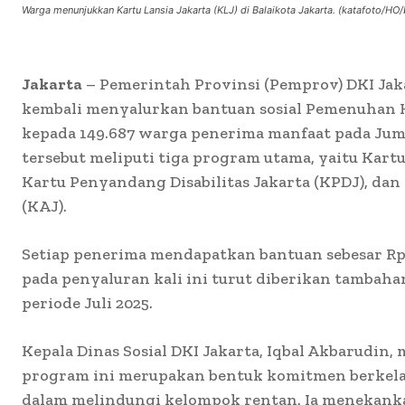
Warga menunjukkan Kartu Lansia Jakarta (KLJ) di Balaikota Jakarta. (katafoto/HO/b
Jakarta
– Pemerintah Provinsi (Pemprov) DKI Jaka
kembali menyalurkan bantuan sosial Pemenuhan 
kepada 149.687 warga penerima manfaat pada Jumat
tersebut meliputi tiga program utama, yaitu Kartu 
Kartu Penyandang Disabilitas Jakarta (KPDJ), dan
(KAJ).
Setiap penerima mendapatkan bantuan sebesar Rp3
pada penyaluran kali ini turut diberikan tambaha
periode Juli 2025.
Kepala Dinas Sosial DKI Jakarta, Iqbal Akbarudin
program ini merupakan bentuk komitmen berkel
dalam melindungi kelompok rentan. Ia menekan