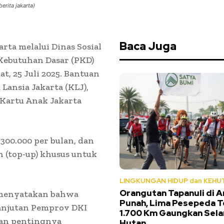
erita jakarta)
Baca Juga
rta melalui Dinas Sosial
Kebutuhan Dasar (PKD)
, 25 Juli 2025. Bantuan
Lansia Jakarta (KLJ),
 Kartu Anak Jakarta
00.000 per bulan, dan
n (top-up) khusus untuk
LINGKUNGAN HIDUP dan KEHU
Orangutan Tapanuli di 
, menyatakan bahwa
Punah, Lima Pesepeda 
anjutan Pemprov DKI
1.700 Km Gaungkan Sel
kan pentingnya
Hutan