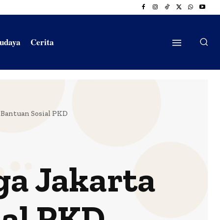
Budaya
Cerita
a Bantuan Sosial PKD
ga Jakarta
ial PKD