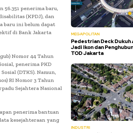
n 56.351 penerima baru,
disabilitas (KPDJ), dan
a baru ini belum dapat
ktif di Bank Jakarta
MEGAPOLITAN
Pedestrian Deck Dukuh 
Jadi Ikon dan Penghubu
TOD Jakarta
ergub) Nomor 44 Tahun
Sosial, penerima PKD
 Sosial (DTKS). Namun,
sos) RI Nomor 3 Tahun
rpadu Sejahtera Nasional
etapan penerima bantuan
 data kesejahteraan yang
INDUSTRI