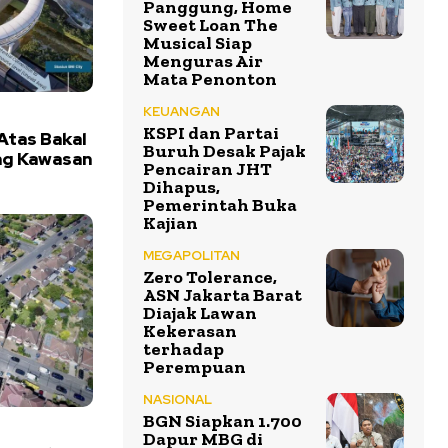
Panggung, Home
Sweet Loan The
Musical Siap
Menguras Air
Mata Penonton
KEUANGAN
KSPI dan Partai
Atas Bakal
Buruh Desak Pajak
ng Kawasan
Pencairan JHT
Dihapus,
Pemerintah Buka
Kajian
MEGAPOLITAN
Zero Tolerance,
ASN Jakarta Barat
Diajak Lawan
Kekerasan
terhadap
Perempuan
NASIONAL
BGN Siapkan 1.700
Dapur MBG di