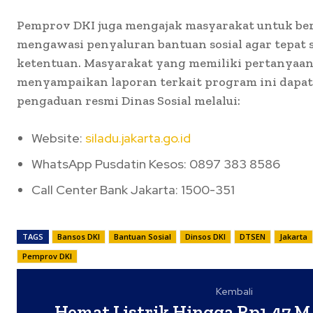
Pemprov DKI juga mengajak masyarakat untuk berp
mengawasi penyaluran bantuan sosial agar tepat s
ketentuan. Masyarakat yang memiliki pertanyaan
menyampaikan laporan terkait program ini dapa
pengaduan resmi Dinas Sosial melalui:
Website:
siladu.jakarta.go.id
WhatsApp Pusdatin Kesos: 0897 383 8586
Call Center Bank Jakarta: 1500-351
TAGS
Bansos DKI
Bantuan Sosial
Dinsos DKI
DTSEN
Jakarta
Pemprov DKI
Kembali
Hemat Listrik Hingga Rp1,47 M,