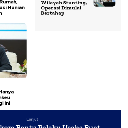
 Rumah,
Wilayah Stunting,
usi Hunian
Operasi Dimulai
Bertahap
n
Hanya
nkeu
i Ini
Lanjut
lkom Bantu Pelaku Usaha Buat