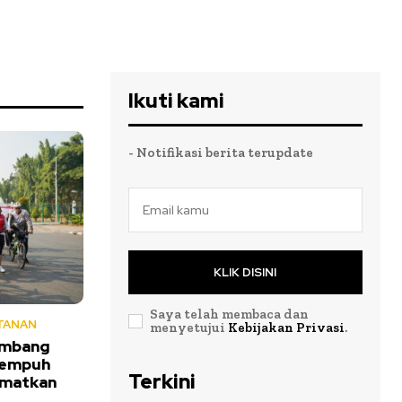
Ikuti kami
- Notifikasi berita terupdate
KLIK DISINI
Saya telah membaca dan
TANAN
menyetujui
Kebijakan Privasi
.
Ambang
Tempuh
Terkini
amatkan