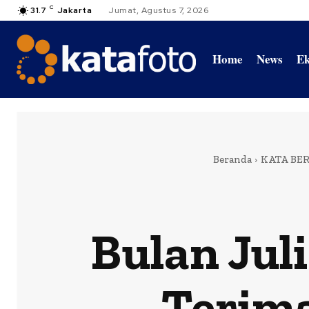
C
31.7
Jakarta
Jumat, Agustus 7, 2026
Home
News
Ek
Beranda
KATA BER
Bulan Jul
Terima