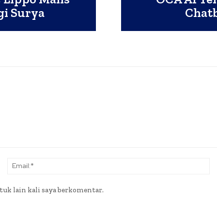
gi Surya
Chat
Nama:*
Em
tuk lain kali saya berkomentar.