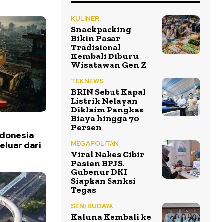
KULINER
Snackpacking
Bikin Pasar
Tradisional
Kembali Diburu
Wisatawan Gen Z
TEKNEWS
BRIN Sebut Kapal
Listrik Nelayan
Diklaim Pangkas
Biaya hingga 70
Persen
ndonesia
MEGAPOLITAN
eluar dari
Viral Nakes Cibir
Pasien BPJS,
Gubenur DKI
Siapkan Sanksi
Tegas
SENI BUDAYA
Kaluna Kembali ke