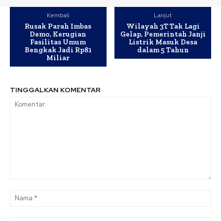
Kembali
Lanjut
Rusak Parah Imbas
Wilayah 3T Tak Lagi
Demo, Kerugian
Gelap, Pemerintah Janji
Fasilitas Umum
Listrik Masuk Desa
Bengkak Jadi Rp81
dalam 5 Tahun
Miliar
TINGGALKAN KOMENTAR
Komentar:
Na