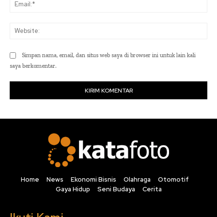
Ema
Web
Simpan nama, email, dan situs web saya di browser ini untuk lain kali
saya berkomentar.
Home
News
Ekonomi Bisnis
Olahraga
Otomotif
Gaya Hidup
Seni Budaya
Cerita