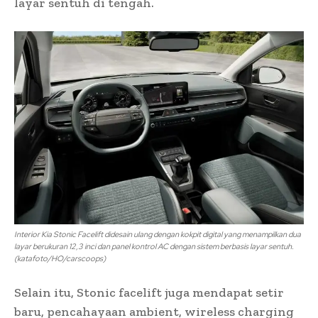
layar sentuh di tengah.
Interior Kia Stonic Facelift didesain ulang dengan kokpit digital yang menampilkan dua
layar berukuran 12,3 inci dan panel kontrol AC dengan sistem berbasis layar sentuh.
(katafoto/HO/carscoops)
Selain itu, Stonic facelift juga mendapat setir
baru, pencahayaan ambient, wireless charging