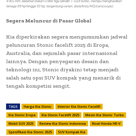
4.165 mm. bebahan bakar1.0 liter tiga silinder T-GDI turbo, mampu menghasilkan
tenaga 99 hp hingga 113 hp, tergantung varian. (katafoto/HO/carscoops)
Segera Meluncur di Pasar Global
Kia diperkirakan segera mengumumkan jadwal
peluncuran Stonic facelift 2025 di Eropa,
Australia, dan sejumlah pasar internasional
lainnya. Dengan penyegaran desain dan
teknologi ini, Stonic diyakini tetap menjadi
salah satu opsi SUV kompak yang menarik di
tengah kompetisi sengit.
TAGS
Harga Kia Stonic
Interior Kia Stonic Facelift
Kia Stonic Eropa
Kia Stonic Facelift 2025
Mesin Kia Stonic Turbo
Mobil SUV 2025
Review Kia Stonic Indonesia
Rival Honda HR-V
Spesifikasi Kia Stonic 2025
SUV Kompak Kia