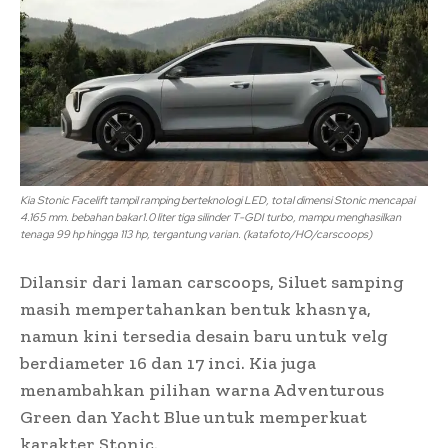
Kia Stonic Facelift tampil ramping berteknologi LED, total dimensi Stonic mencapai
4.165 mm. bebahan bakar1.0 liter tiga silinder T-GDI turbo, mampu menghasilkan
tenaga 99 hp hingga 113 hp, tergantung varian. (katafoto/HO/carscoops)
Dilansir dari laman carscoops, Siluet samping
masih mempertahankan bentuk khasnya,
namun kini tersedia desain baru untuk velg
berdiameter 16 dan 17 inci. Kia juga
menambahkan pilihan warna Adventurous
Green dan Yacht Blue untuk memperkuat
karakter Stonic.