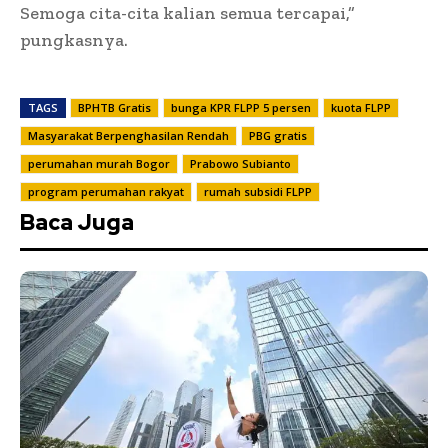
Semoga cita-cita kalian semua tercapai,”
pungkasnya.
TAGS
BPHTB Gratis
bunga KPR FLPP 5 persen
kuota FLPP
Masyarakat Berpenghasilan Rendah
PBG gratis
perumahan murah Bogor
Prabowo Subianto
program perumahan rakyat
rumah subsidi FLPP
Baca Juga