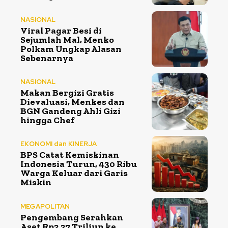
NASIONAL
Viral Pagar Besi di
Sejumlah Mal, Menko
Polkam Ungkap Alasan
Sebenarnya
NASIONAL
Makan Bergizi Gratis
Dievaluasi, Menkes dan
BGN Gandeng Ahli Gizi
hingga Chef
EKONOMI dan KINERJA
BPS Catat Kemiskinan
Indonesia Turun, 430 Ribu
Warga Keluar dari Garis
Miskin
MEGAPOLITAN
Pengembang Serahkan
Aset Rp2,27 Triliun ke