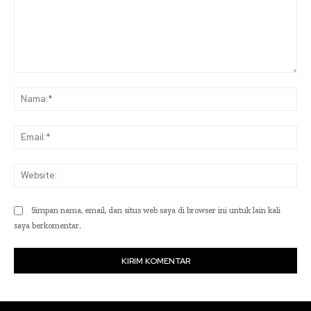
Komentar:
Na
Ema
Web
Simpan nama, email, dan situs web saya di browser ini untuk lain kali
saya berkomentar.